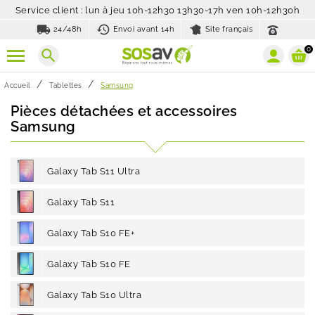
Service client : lun à jeu 10h-12h30 13h30-17h ven 10h-12h30h
local_shipping
history_toggle_off
24/48h
Envoi avant 14h
Site français
0
search
Accueil
Tablettes
Samsung
Pièces détachées et accessoires
Samsung
Galaxy Tab S11 Ultra
Galaxy Tab S11
Galaxy Tab S10 FE+
Galaxy Tab S10 FE
Galaxy Tab S10 Ultra