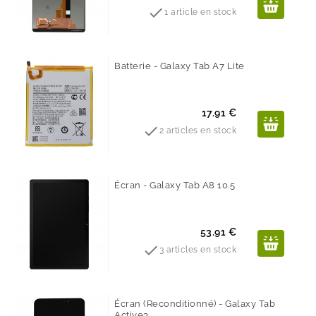

1 article en stock
Batterie - Galaxy Tab A7 Lite
Prix
17.91 €

2 articles en stock
Écran - Galaxy Tab A8 10.5
Prix
53.91 €

3 articles en stock
Écran (reconditionné) - Galaxy Tab
Active3