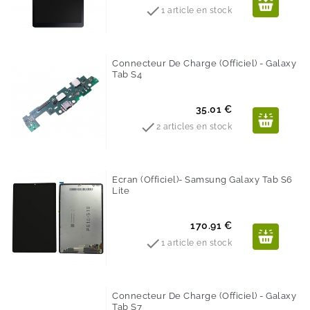

1 article en stock
Connecteur De Charge (Officiel) - Galaxy
Tab S4
Prix
35.01 €

2 articles en stock
Ecran (Officiel)- Samsung Galaxy Tab S6
Lite
Prix
170.91 €

1 article en stock
Connecteur De Charge (Officiel) - Galaxy
Tab S7