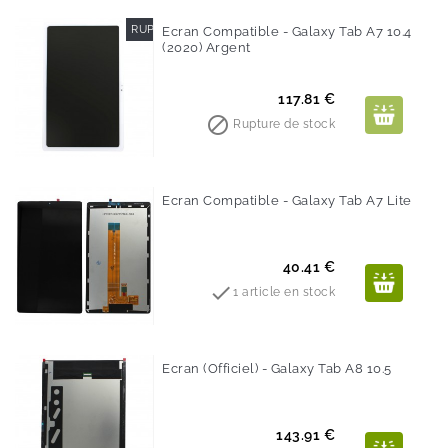
RUPTURE DE STOCK
Ecran Compatible - Galaxy Tab A7 10.4
(2020) Argent
Prix
117.81 €

Rupture de stock
Ecran Compatible - Galaxy Tab A7 Lite
Prix
40.41 €

1 article en stock
Ecran (Officiel) - Galaxy Tab A8 10.5
Prix
143.91 €