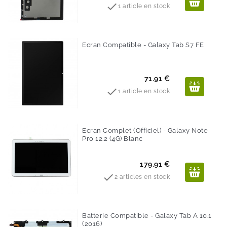

1 article en stock
Ecran Compatible - Galaxy Tab S7 FE
Prix
71.91 €

1 article en stock
Ecran Complet (Officiel) - Galaxy Note
Pro 12.2 (4G) Blanc
Prix
179.91 €

2 articles en stock
Batterie Compatible - Galaxy Tab A 10.1
(2016)