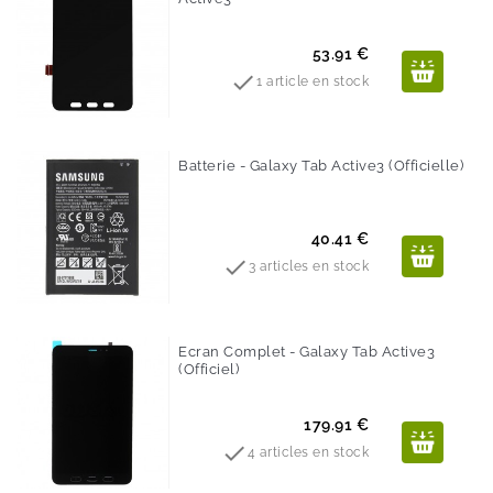
Prix
53.91 €

1 article en stock
Batterie - Galaxy Tab Active3 (Officielle)
Prix
40.41 €

3 articles en stock
Ecran Complet - Galaxy Tab Active3
(Officiel)
Prix
179.91 €

4 articles en stock