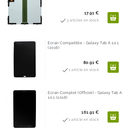
Prix
17.91 €

3 articles en stock
Ecran Compatible - Galaxy Tab A 10.1
(2016)
Prix
80.91 €

1 article en stock
Ecran Complet (Officiel) - Galaxy Tab A
10.1 (2016)
Prix
161.91 €

1 article en stock