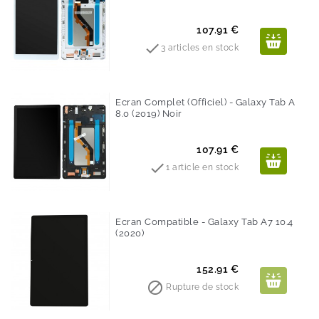
Prix
107.91 €

3 articles en stock
Ecran Complet (Officiel) - Galaxy Tab A
8.0 (2019) Noir
Prix
107.91 €

1 article en stock
Ecran Compatible - Galaxy Tab A7 10.4
(2020)
Prix
152.91 €

Rupture de stock