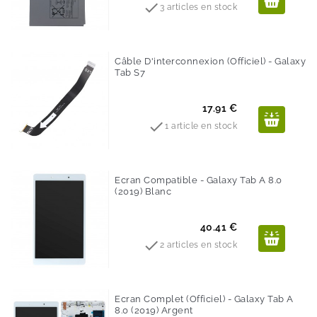

3 articles en stock
Câble D'interconnexion (Officiel) - Galaxy
Tab S7
Prix
17.91 €

1 article en stock
Ecran Compatible - Galaxy Tab A 8.0
(2019) Blanc
Prix
40.41 €

2 articles en stock
Ecran Complet (Officiel) - Galaxy Tab A
8.0 (2019) Argent