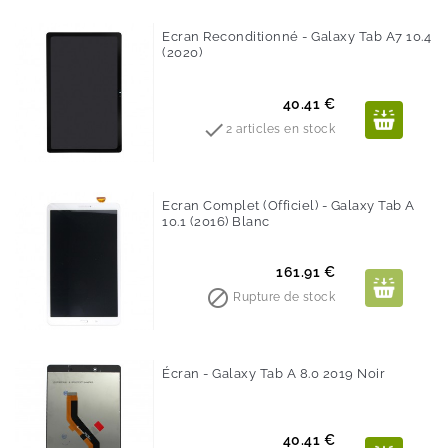
Ecran Reconditionné - Galaxy Tab A7 10.4
(2020)
Prix
40.41 €

2 articles en stock
Ecran Complet (Officiel) - Galaxy Tab A
10.1 (2016) Blanc
Prix
161.91 €

Rupture de stock
Écran - Galaxy Tab A 8.0 2019 Noir
Prix
40.41 €