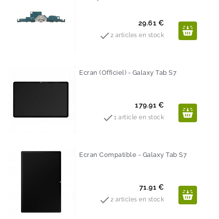
Prix
29.61 €

2 articles en stock
Ecran (Officiel) - Galaxy Tab S7
Prix
179.91 €

1 article en stock
Ecran Compatible - Galaxy Tab S7
Prix
71.91 €

2 articles en stock