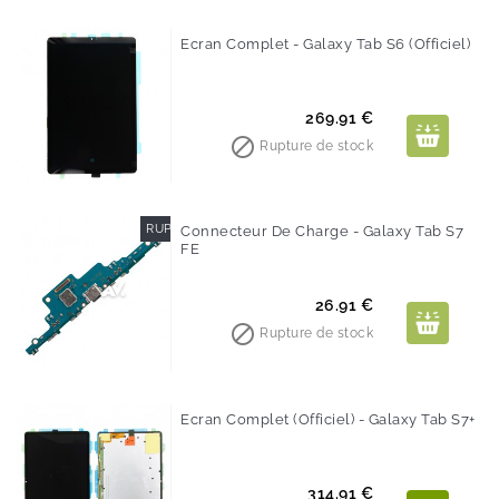
Ecran Complet - Galaxy Tab S6 (Officiel)
Prix
269.91 €

Rupture de stock
RUPTURE DE STOCK
Connecteur De Charge - Galaxy Tab S7
FE
Prix
26.91 €

Rupture de stock
Ecran Complet (Officiel) - Galaxy Tab S7+
Prix
314.91 €