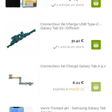

2 articles en stock
Connecteur De Charge USB Type-C -
Galaxy Tab S7+ (Officiel)
Prix
31.41 €

1 article en stock
Connecteur De Charge Galaxy Tab A 9,7
Prix
6.21 €
mardi 11
Expédié le
Verre Trempé 9H - Samsung Galaxy Tab