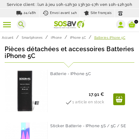
Service client : lun à jeu 10h-12h30 13h30-17h ven 10h-12h30h
local_shipping
history_toggle_off
24/48h
Envoi avant 14h
Site français
0
search
Accueil
Smartphones
iPhone
iPhone 5C
Batteries iPhone 5C
Pièces détachées et accessoires Batteries
iPhone 5C
Batterie - IPhone 5C
Prix
17.91 €

1 article en stock
Sticker Batterie - IPhone 5S / 5C / SE