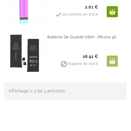
Prix
2.61 €

225 articles en stock
Batterie De Qualité OEM - IPhone 5C
Prix
26.91 €

Rupture de stock
Affichage 1-3 de 3 article(s)