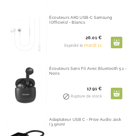
Écouteurs AKG USB-C Samsung
(Officiels) - Blancs
Prix
26.01 €
mardi 11
Expédié le
Écouteurs Sans Fil Avec Bluetooth 5.1 -
Noirs
Prix
17.91 €

Rupture de stock
Adaptateur USB C - Prise Audio Jack
(3,5mm)