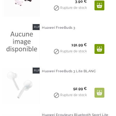
Prix
3.90 €

Rupture de stock
RUPTURE DE STOCK
Huawei FreeBuds 3
Prix
191.99 €

Rupture de stock
RUPTURE DE STOCK
Huawei FreeBuds 3 Lite BLANC
Prix
92.99 €

Rupture de stock
Huawei Ecouteurs Bluetooth Sport Lite