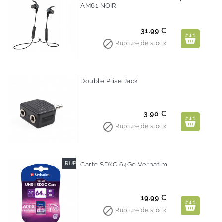
AM61 NOIR
Prix
31.99 €

Rupture de stock
Double Prise Jack
Prix
3.90 €

Rupture de stock
RUPTURE DE STOCK
Carte SDXC 64Go Verbatim
Prix
19.99 €

Rupture de stock