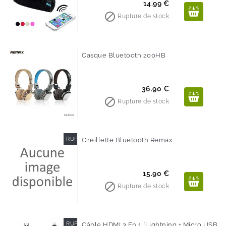
Prix
14.99 €

Rupture de stock
Casque Bluetooth 200HB
Prix
36.90 €

Rupture de stock
RUPTURE DE STOCK
Oreillette Bluetooth Remax
Prix
15.90 €

Rupture de stock
RUPTURE DE STOCK
Câble HDMI 3 En 1 [Lightning + Micro USB