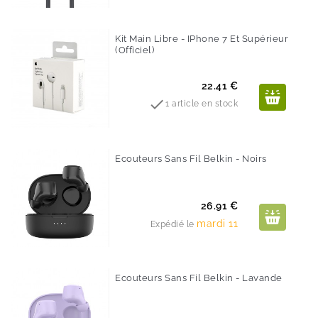
Kit Main Libre - IPhone 7 Et Supérieur
(Officiel)
Prix
22.41 €

1 article en stock
Ecouteurs Sans Fil Belkin - Noirs
Prix
26.91 €
mardi 11
Expédié le
Ecouteurs Sans Fil Belkin - Lavande