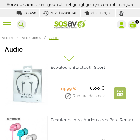
Service client : lun à jeu 10h-12h30 13h30-17h ven 10h-12h30h
local_shipping
history_toggle_off
24/48h
Envoi avant 14h
Site français
0
search
Accueil
Accessoires
Audio
Audio
Ecouteurs Bluetooth Sport
-60%
Prix
Prix
6.00 €
14,99 €
de

Rupture de stock
base
Ecouteurs Intra-Auriculaires Bass Remax