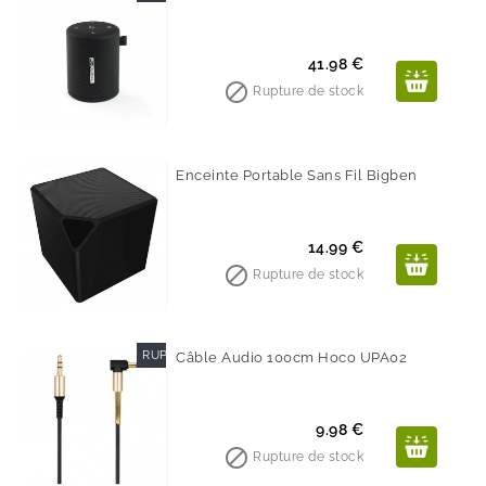
Prix
41.98 €

Rupture de stock
Enceinte Portable Sans Fil Bigben
Prix
14.99 €

Rupture de stock
RUPTURE DE STOCK
Câble Audio 100cm Hoco UPA02
Prix
9.98 €

Rupture de stock