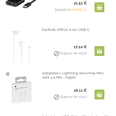
Prix
21.51 €
mardi 11
Expédié le
EarPods APPLE Avec USB-C
Prix
17.10 €

Rupture de stock
Adaptateur Lightning Vers Prise Mini-
Jack 3,5 Mm - Apple
Prix
16.11 €

Rupture de stock