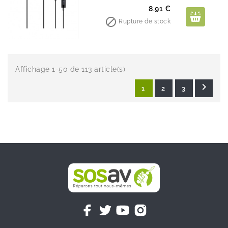
Prix
8.91 €

Rupture de stock
Affichage 1-50 de 113 article(s)

1
2
3