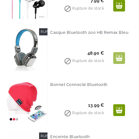
Prix
7.99 €

Rupture de stock
RUPTURE DE STOCK
Casque Bluetooth 200 HB Remax Bleu
Prix
48.90 €

Rupture de stock
Bonnet Connecté Bluetooth
Prix
13.99 €

Rupture de stock
RUPTURE DE STOCK
Enceinte Bluetooth