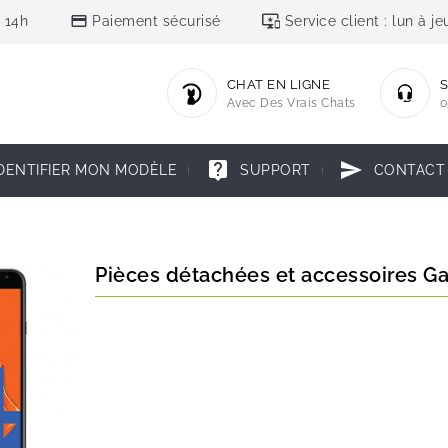
credit_card
important_devices
 14h
Paiement sécurisé
Service client : lun à 
CHAT EN LIGNE
S
Avec Des Vrais Chats
0
live_help
send
DENTIFIER MON MODÈLE
SUPPORT
CONTACT
Pièces détachées et accessoires Ga