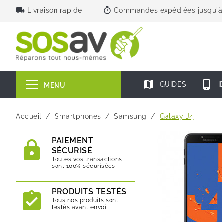
local_shipping
timer
Livraison rapide
Commandes expédiées jusqu'à
map
phone_iphone
GUIDES
I
MENU
Accueil
Smartphones
Samsung
Galaxy J4
PAIEMENT
SÉCURISÉ
Toutes vos transactions
sont 100% sécurisées
PRODUITS TESTÉS
Tous nos produits sont
testés avant envoi