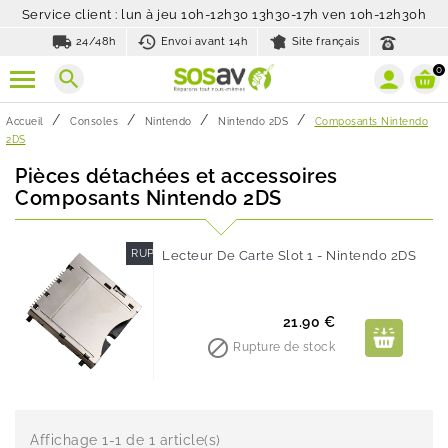
Service client : lun à jeu 10h-12h30 13h30-17h ven 10h-12h30h
local_shipping
history_toggle_off
24/48h
Envoi avant 14h
Site français
0
search
Accueil
Consoles
Nintendo
Nintendo 2DS
Composants Nintendo
2DS
Pièces détachées et accessoires
Composants Nintendo 2DS
RUPTURE DE STOCK
Lecteur De Carte Slot 1 - Nintendo 2DS
Prix
21.90 €

Rupture de stock
Affichage 1-1 de 1 article(s)