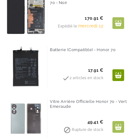
70 - Noir
Prix
170.91 €
mercredi 12
Expédié le
Batterie (Compatible) - Honor 70
Prix
17.91 €

2 articles en stock
Vitre Arrière Officielle Honor 70 - Vert
Emeraude
Prix
49.41 €

Rupture de stock