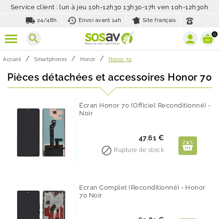
Service client : lun à jeu 10h-12h30 13h30-17h ven 10h-12h30h
local_shipping
history_toggle_off
24/48h
Envoi avant 14h
Site français
0
search
Accueil
Smartphones
Honor
Honor 70
Pièces détachées et accessoires Honor 70
Écran Honor 70 (Officiel Reconditionné) -
Noir
Prix
47.61 €

Rupture de stock
Ecran Complet (Reconditionné) - Honor
70 Noir