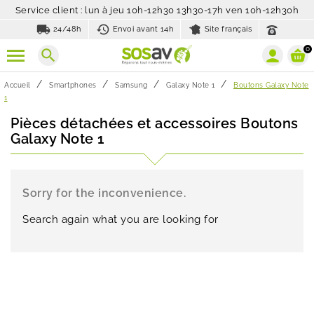
Service client : lun à jeu 10h-12h30 13h30-17h ven 10h-12h30h
local_shipping
history_toggle_off
24/48h
Envoi avant 14h
Site français
0
search
Accueil
Smartphones
Samsung
Galaxy Note 1
Boutons Galaxy Note
1
Pièces détachées et accessoires Boutons
Galaxy Note 1
Sorry for the inconvenience.
Search again what you are looking for