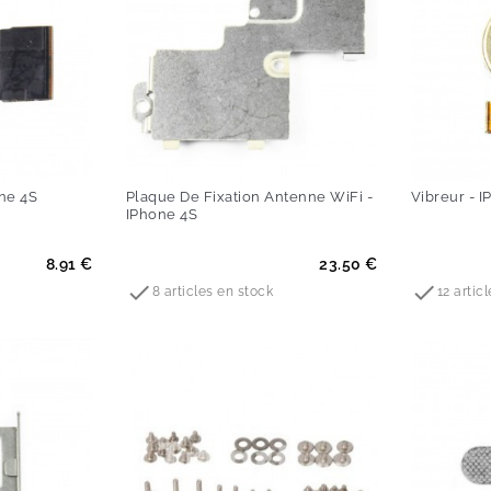
ne 4S
Plaque De Fixation Antenne WiFi -
Vibreur - 
IPhone 4S
Prix
Prix
8.91 €
23.50 €


8 articles en stock
12 artic