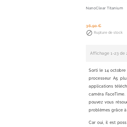
NanoClear Titanium
Prix
Prix
36,90 €
de

Rupture de stock
base
Affichage 1-23 de 2
Sorti le 14 octobre
processeur A5 plu
applications téléc
caméra FaceTime. V
pouvez vous résou
problèmes grâce à 
Car oui, il est po