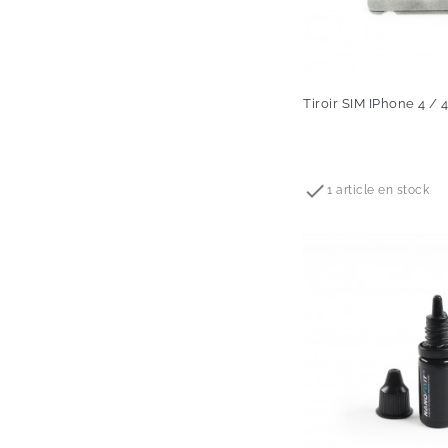
Tiroir SIM IPhone 4 / 
Prix

1 article en stock