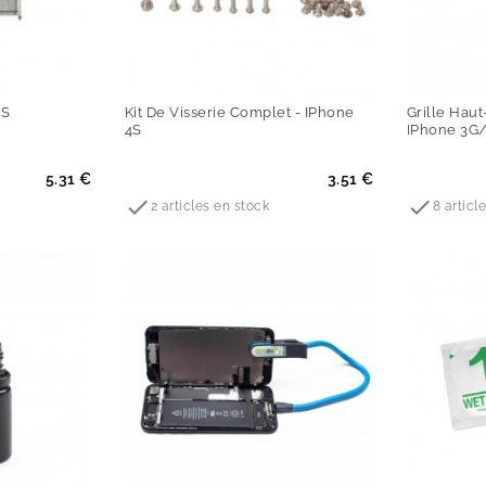
4S
Kit De Visserie Complet - IPhone
Grille Haut
4S
IPhone 3G
Prix
Prix
5.31 €
3.51 €


2 articles en stock
8 articl
-60%