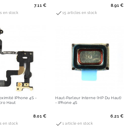
Prix
7.11 €
8.91 €

es en stock
15 articles en stock
oximité IPhone 4S -
Haut-Parleur Interne (HP Du Haut)
cro Haut
- IPhone 4S
Prix
8.01 €
6.21 €

es en stock
1 article en stock