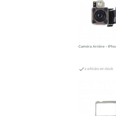
Caméra Arrière - IPho
Prix

2 articles en stock