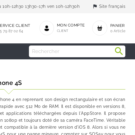
flag
jeu 10h-12h30 13h30-17h ven 10h-12h30h
Site français
MON COMPTE
ERVICE CLIENT
PANIER
5 79 87 02 64
CLIENT
0 Article
hone 4S
iPhone 4 en reprenant son design rectangulaire et son écran
 rapide avec 512 Mo de RAM. Il est disponible en versions 8,
t applications téléchargées depuis l'AppStore. Il propose
en 1080p et toujours doté de sa caméra FaceTime. Véritable
et compatible à la dernière version d'iOS 8. Alors si vous ne
 4S pour une panne mineure, comptez sur SOSav pour vous