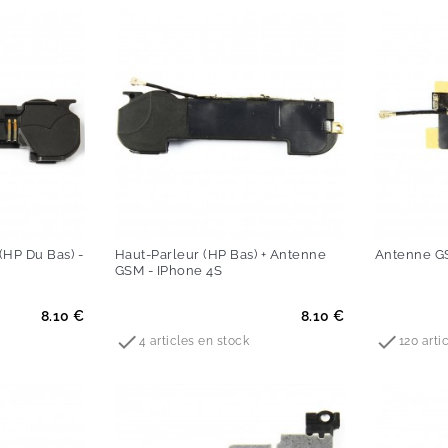
(HP Du Bas) -
Haut-Parleur (HP Bas) + Antenne
Antenne GS
GSM - IPhone 4S
Prix
Prix
8.10 €
8.10 €


4 articles en stock
120 arti