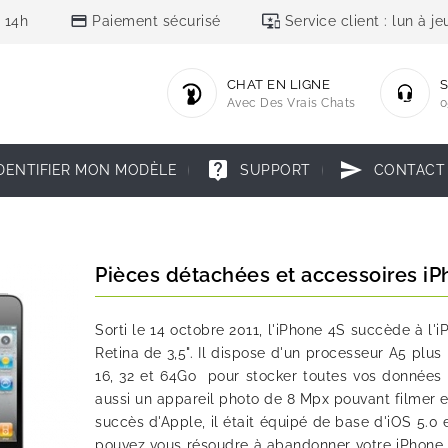
credit_card
important_devices
 14h
Paiement sécurisé
Service client : lun à 
CHAT EN LIGNE
S
Avec Des Vrais Chats
0
live_help
send
DENTIFIER MON MODÈLE
SUPPORT
CONTACT
Pièces détachées et accessoires iP
Sorti le 14 octobre 2011, l'iPhone 4S succède à l'
Retina de 3,5". Il dispose d'un processeur A5 plus
16, 32 et 64Go pour stocker toutes vos données e
aussi un appareil photo de 8 Mpx pouvant filmer 
succès d'Apple, il était équipé de base d'iOS 5.0 
pouvez vous résoudre à abandonner votre iPhone