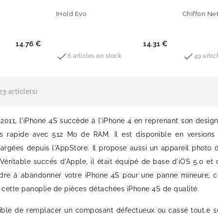
IHold Evo
Chiffon Net
Prix
Prix
14.76 €
14.31 €


6 articles en stock
49 artic
3 article(s)
 2011, l'iPhone 4S succède à l'iPhone 4 en reprenant son design 
s rapide avec 512 Mo de RAM. Il est disponible en versions
hargées depuis l'AppStore. Il propose aussi un appareil photo
éritable succès d'Apple, il était équipé de base d'iOS 5.0 et c
dre à abandonner votre iPhone 4S pour une panne mineure, c
cette panoplie de pièces détachées iPhone 4S de qualité.
ssible de remplacer un composant défectueux ou cassé tout.e se