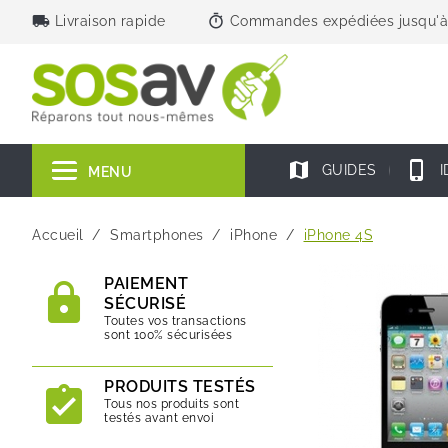
local_shipping
timer
Livraison rapide
Commandes expédiées jusqu'à
map
phone_iphone
GUIDES
I
MENU
Accueil
Smartphones
iPhone
iPhone 4S
PAIEMENT
SÉCURISÉ
Toutes vos transactions
sont 100% sécurisées
PRODUITS TESTÉS
Tous nos produits sont
testés avant envoi