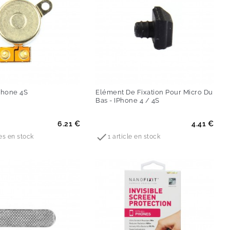
IPhone 4S
Elément De Fixation Pour Micro Du
Bas - IPhone 4 / 4S
Prix
6.21 €
4.41 €

les en stock
1 article en stock