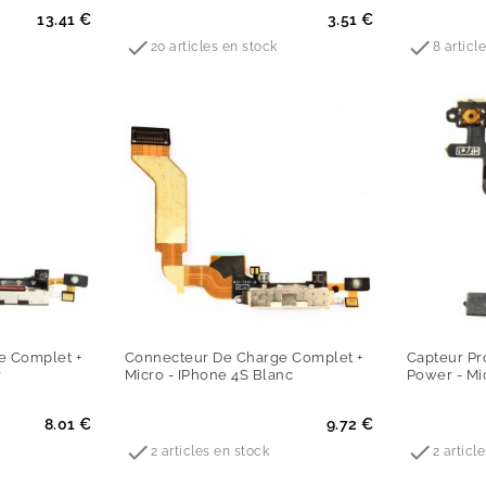
Prix
Prix
13.41 €
3.51 €


20 articles en stock
8 articl
e Complet +
Connecteur De Charge Complet +
Capteur Pr
r
Micro - IPhone 4S Blanc
Power - Mi
Prix
Prix
8.01 €
9.72 €


2 articles en stock
2 articl