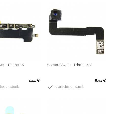
M - IPhone 4S
Caméra Avant - IPhone 4S
Prix
4.41 €
8.91 €

cles en stock
50 articles en stock