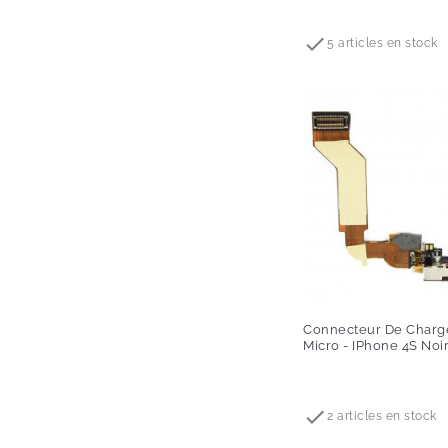
Prix

5 articles en stock
Connecteur De Charg
Micro - IPhone 4S Noi
Prix

2 articles en stock