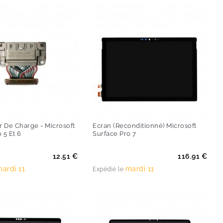
 De Charge - Microsoft
Ecran (reconditionné) Microsoft
 5 Et 6
Surface Pro 7
Prix
12.51 €
116.91 €
ardi 11
mardi 11
Expédié le