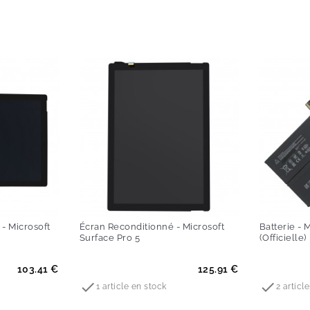
- Microsoft
Écran Reconditionné - Microsoft
Batterie - 
Surface Pro 5
(Officielle)
Prix
Prix
103.41 €
125.91 €


1 article en stock
2 articl