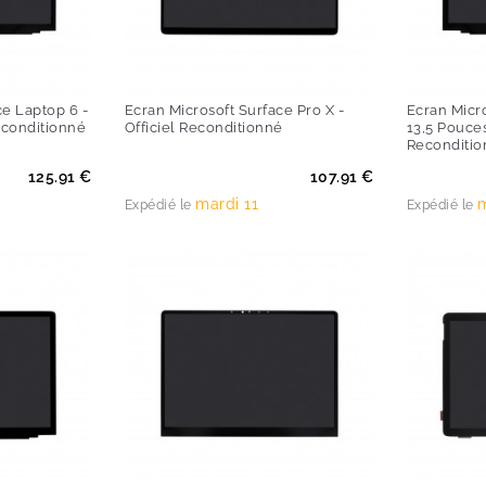
ce Laptop 6 -
Ecran Microsoft Surface Pro X -
Ecran Micro
econditionné
Officiel Reconditionné
13,5 Pouces
Reconditio
Prix
Prix
125.91 €
107.91 €
mardi 11
m
Expédié le
Expédié le