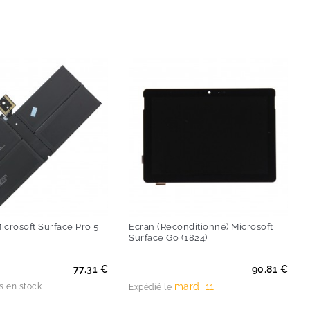
Microsoft Surface Pro 5
Ecran (Reconditionné) Microsoft
Surface Go (1824)
Prix
77.31 €
90.81 €
mardi 11
es en stock
Expédié le