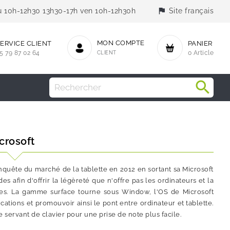
flag
jeu 10h-12h30 13h30-17h ven 10h-12h30h
Site français
MON COMPTE
ERVICE CLIENT
PANIER
5 79 87 02 64
CLIENT
0 Article
crosoft
onquête du marché de la tablette en 2012 en sortant sa Microsoft
 afin d'offrir la légèreté que n'offre pas les ordinateurs et la
ttes. La gamme surface tourne sous Window, l'OS de Microsoft
tions et promouvoir ainsi le pont entre ordinateur et tablette.
 servant de clavier pour une prise de note plus facile.