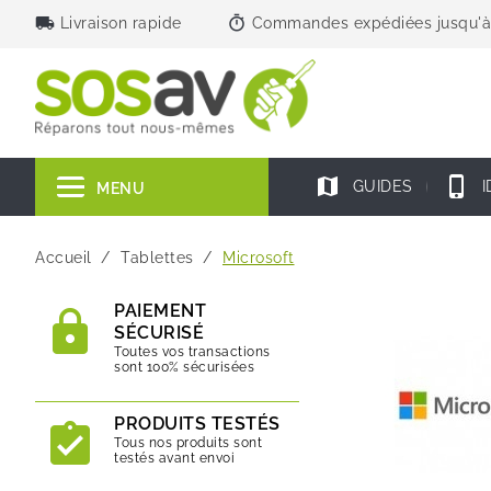
local_shipping
timer
Livraison rapide
Commandes expédiées jusqu'à
map
phone_iphone
GUIDES
I
MENU
Accueil
Tablettes
Microsoft
PAIEMENT
SÉCURISÉ
Toutes vos transactions
sont 100% sécurisées
PRODUITS TESTÉS
Tous nos produits sont
testés avant envoi