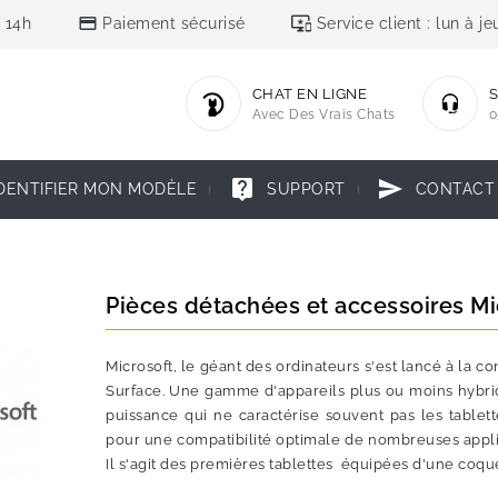
credit_card
important_devices
 14h
Paiement sécurisé
Service client : lun à 
CHAT EN LIGNE
S
Avec Des Vrais Chats
0
live_help
send
DENTIFIER MON MODÈLE
SUPPORT
CONTACT
Pièces détachées et accessoires Mi
Microsoft, le géant des ordinateurs s'est lancé à la c
Surface. Une gamme d'appareils plus ou moins hybrides
puissance qui ne caractérise souvent pas les table
pour une compatibilité optimale de nombreuses applica
Il s'agit des premières tablettes équipées d'une coque