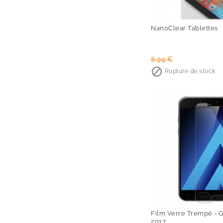
NanoClear Tablettes
Prix
Prix
8,99 €
de

Rupture de stock
base
Film Verre Trempé - 
2017