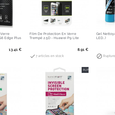
 Verre
Film De Protection En Verre
Gel Nettoy
S6 Edge Plus
Trempé 2.5D - Huawei P9 Lite
LED...)
Prix
Prix
13.41 €
8.91 €


7 articles en stock
Rupture
RUPTURE DE STOCK
-60%