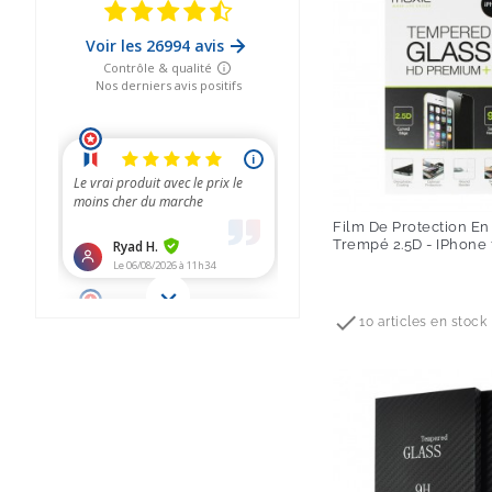
Film De Protection En
Trempé 2.5D - IPhone 
Prix

10 articles en stock