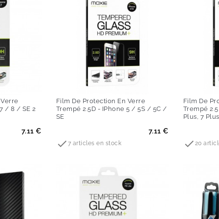
 Verre
Film De Protection En Verre
Film De Pr
7 / 8 / SE 2
Trempé 2.5D - IPhone 5 / 5S / 5C /
Trempé 2.5
SE
Plus, 7 Plus
Prix
Prix
7.11 €
7.11 €


7 articles en stock
20 artic