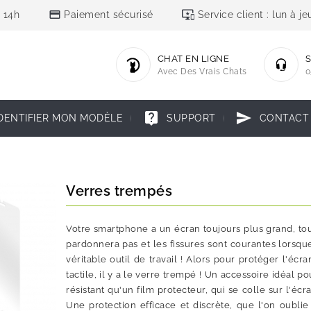
credit_card
important_devices
 14h
Paiement sécurisé
Service client : lun à 
CHAT EN LIGNE
S
Avec Des Vrais Chats
0
live_help
send
DENTIFIER MON MODÈLE
SUPPORT
CONTACT
Verres trempés
Votre smartphone a un écran toujours plus grand, touj
pardonnera pas et les fissures sont courantes lorsq
véritable outil de travail ! Alors pour protéger l'écr
tactile, il y a le verre trempé ! Un accessoire idéal 
résistant qu'un film protecteur, qui se colle sur l'éc
Une protection efficace et discrète, que l'on oublie 