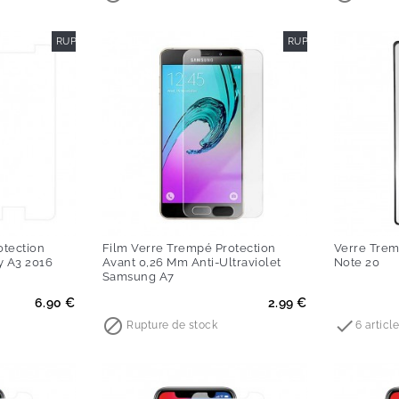
RUPTURE DE STOCK
RUPTURE DE STOCK
otection
Film Verre Trempé Protection
Verre Trem
y A3 2016
Avant 0,26 Mm Anti-Ultraviolet
Note 20
Samsung A7
Prix
Prix
6.90 €
2.99 €


Rupture de stock
6 articl