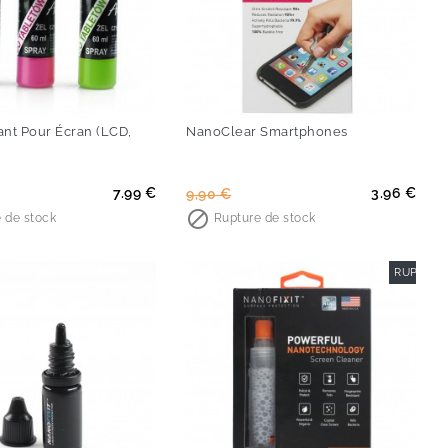
ant Pour Écran (LCD,
NanoClear Smartphones
Prix
Prix
7.99 €
3.96 €
9,90 €
de

 de stock
Rupture de stock
base
RUPTURE
-60%