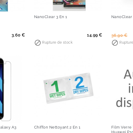
NanoClear 3 En 1
NanoClear 
Prix
Prix
Pri
3.60 €
14.99 €
36,90 €

de

Rupture de stock
Rupture
base
Galaxy A3
Chiffon Nettoyant 2 En 1
Film Verre
Huawei P10