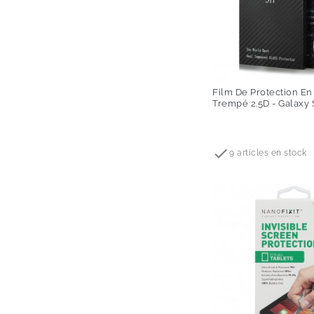
Film De Protection En
Trempé 2.5D - Galaxy 
Prix

9 articles en stock