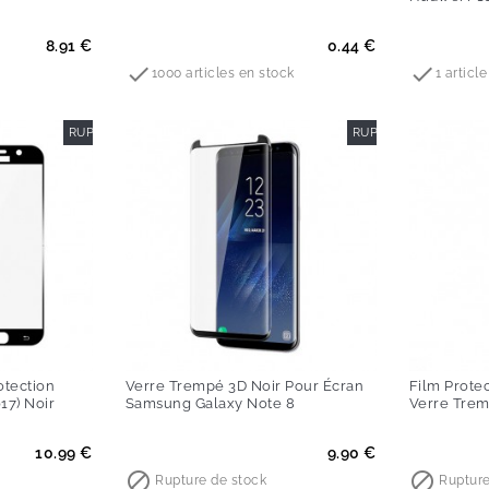
Prix
Prix
8.91 €
0.44 €


1000 articles en stock
1 articl
RUPTURE DE STOCK
RUPTURE DE STOCK
otection
Verre Trempé 3D Noir Pour Écran
Film Prote
17) Noir
Samsung Galaxy Note 8
Verre Tre
Prix
Prix
10.99 €
9.90 €


Rupture de stock
Rupture