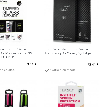
otection En Verre
Film De Protection En Verre
D - IPhone 6 Plus, 6S
Trempé 2.5D - Galaxy S7 Edge
 Et 8 Plus
Prix
7.11 €
13.41 €

les en stock
1 article en stock