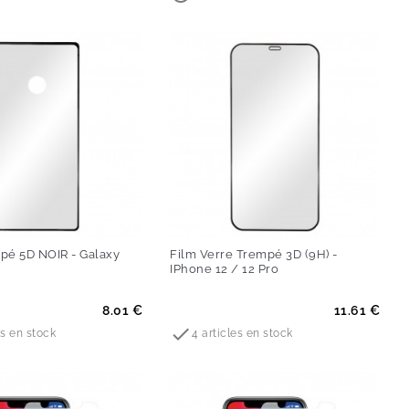
pé 5D NOIR - Galaxy
Film Verre Trempé 3D (9H) -
IPhone 12 / 12 Pro
Prix
8.01 €
11.61 €

es en stock
4 articles en stock