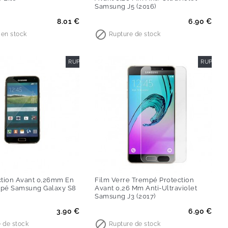
Samsung J5 (2016)
Prix
8.01 €
6.90 €

e en stock
Rupture de stock
RUPTURE DE STOCK
RUPTURE
ction Avant 0,26mm En
Film Verre Trempé Protection
mpé Samsung Galaxy S8
Avant 0,26 Mm Anti-Ultraviolet
Samsung J3 (2017)
Prix
3.90 €
6.90 €

 de stock
Rupture de stock