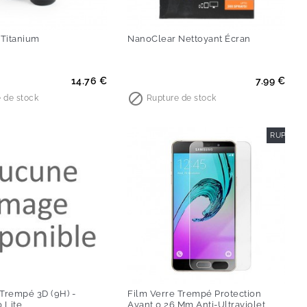
Titanium
NanoClear Nettoyant Écran
x
Prix
14.76 €
7.99 €

 de stock
Rupture de stock
RUPTURE
 Trempé 3D (9H) -
Film Verre Trempé Protection
 Lite
Avant 0,26 Mm Anti-Ultraviolet