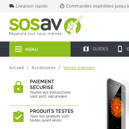
local_shipping
timer
Livraison rapide
Commandes expédiées jusqu'à
map
phone_iphone
GUIDES
I
MENU
Accueil
Accessoires
Verres trempés
PAIEMENT
SÉCURISÉ
Toutes vos transactions
sont 100% sécurisées
PRODUITS TESTÉS
Tous nos produits sont
testés avant envoi