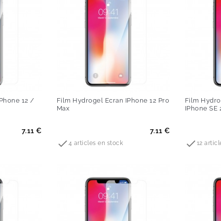
IPhone 12 /
Film Hydrogel Ecran IPhone 12 Pro
Film Hydro
Max
IPhone SE 
Prix
Prix
7.11 €
7.11 €


4 articles en stock
12 artic