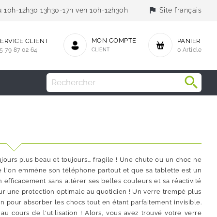
flag
jeu 10h-12h30 13h30-17h ven 10h-12h30h
Site français
MON COMPTE
ERVICE CLIENT
PANIER
5 79 87 02 64
CLIENT
0 Article
ours plus beau et toujours... fragile ! Une chute ou un choc ne
ue l'on emmène son téléphone partout et que sa tablette est un
an efficacement sans altérer ses belles couleurs et sa réactivité
pour une protection optimale au quotidien ! Un verre trempé plus
ran pour absorber les chocs tout en étant parfaitement invisible.
au cours de l'utilisation ! Alors, vous avez trouvé votre verre