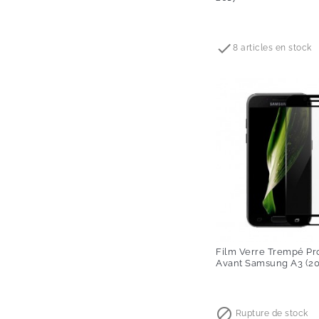
Prix

8 articles en stock
Film Verre Trempé Pr
Avant Samsung A3 (20
Prix

Rupture de stock