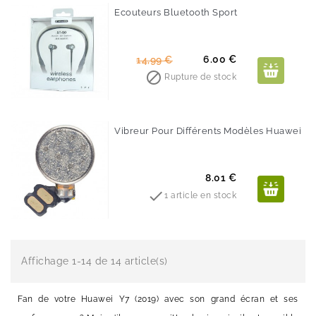
Ecouteurs Bluetooth Sport
-60%
Prix
Prix
6.00 €
14,99 €
de

Rupture de stock
base
Vibreur Pour Différents Modèles Huawei
Prix
8.01 €

1 article en stock
Affichage 1-14 de 14 article(s)
Fan de votre Huawei Y7 (2019) avec son grand écran et ses