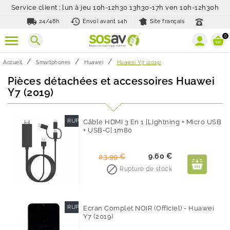
Service client : lun à jeu 10h-12h30 13h30-17h ven 10h-12h30h
local_shipping
history_toggle_off
24/48h
Envoi avant 14h
Site français
0
search
Accueil
Smartphones
Huawei
Huawei Y7 (2019)
Pièces détachées et accessoires Huawei
Y7 (2019)
RUPTURE DE STOCK
Câble HDMI 3 En 1 [Lightning + Micro USB
+ USB-C] 1m80
-60%
Prix
Prix
9.60 €
23,99 €
de

Rupture de stock
base
RUPTURE DE STOCK
Ecran Complet NOIR (Officiel) - Huawei
Y7 (2019)