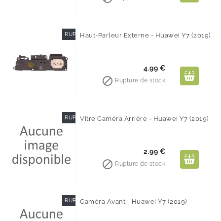
RUPTURE DE STOCK
Haut-Parleur Externe - Huawei Y7 (2019)
Prix
4.99 €

Rupture de stock
RUPTURE DE STOCK
Vitre Caméra Arrière - Huawei Y7 (2019)
Prix
2.99 €

Rupture de stock
RUPTURE DE STOCK
Caméra Avant - Huawei Y7 (2019)