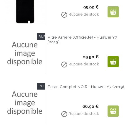
Prix
95.99 €

Rupture de stock
RUPTURE DE STOCK
Vitre Arrière (Officielle) - Huawei Y7
(2019)
Prix
29.90 €

Rupture de stock
RUPTURE DE STOCK
Ecran Complet NOIR - Huawei Y7 (2019)
Prix
66.90 €

Rupture de stock