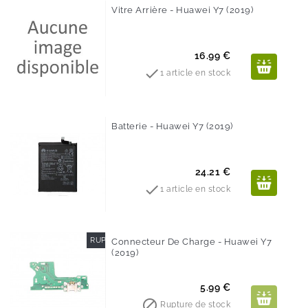
Vitre Arrière - Huawei Y7 (2019)
Prix
16.99 €

1 article en stock
Batterie - Huawei Y7 (2019)
Prix
24.21 €

1 article en stock
RUPTURE DE STOCK
Connecteur De Charge - Huawei Y7
(2019)
Prix
5.99 €

Rupture de stock