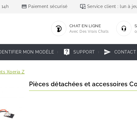
credit_card
important_devices
 14h
Paiement sécurisé
Service client : lun à 
CHAT EN LIGNE
S
Avec Des Vrais Chats
0
live_help
send
DENTIFIER MON MODÈLE
SUPPORT
CONTACT
ts Xperia Z
Pièces détachées et accessoires C