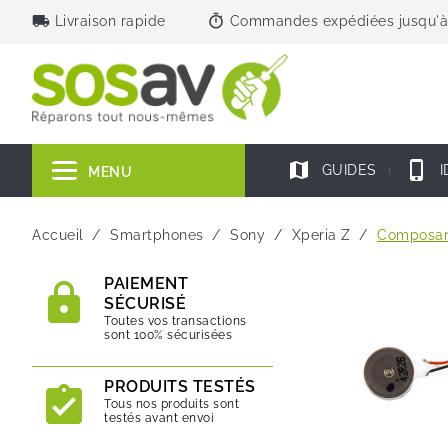
local_shipping
timer
Livraison rapide
Commandes expédiées jusqu'à
map
phone_iphone
GUIDES
I
MENU
Accueil
Smartphones
Sony
Xperia Z
Composan
PAIEMENT
SÉCURISÉ
Toutes vos transactions
sont 100% sécurisées
PRODUITS TESTÉS
Tous nos produits sont
testés avant envoi