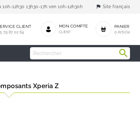
flag
jeu 10h-12h30 13h30-17h ven 10h-12h30h
Site français
MON COMPTE
ERVICE CLIENT
PANIER
5 79 87 02 64
CLIENT
0 Article
omposants Xperia Z