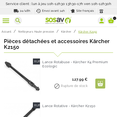
Service client : lun à jeu 10h-12h30 13h30-17h ven 10h-12h30h
local_shipping
history_toggle_off
24/48h
Envoi avant 14h
Site français
0
search
Accueil
Nettoyeurs Haute pression
Kärcher
Kärcher K2150
Pièces détachées et accessoires Kärcher
K2150
RUPTURE DE STOCK
Lance Rotabuse - Kärcher K4 Premium
Ecologic
Prix
127.99 €

Rupture de stock
RUPTURE DE STOCK
Lance Rotative - Kärcher K2150