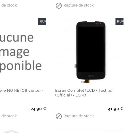

 de stock
Rupture de stock
RUPTURE DE STOCK
RUPTURE
re NOIRE (Officielle) -
Ecran Complet (LCD + Tactile)
(Officiel) - LG K3
Prix
24.90 €
41.90 €

 de stock
Rupture de stock