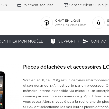
credit_card
important_devices
 14h
Paiement sécurisé
Service client : lun à 
CHAT EN LIGNE
S
Avec Des Vrais Chats
0
live_help
send
DENTIFIER MON MODÈLE
SUPPORT
CONTACT
Pièces détachées et accessoires L
Sorti en 2016, ce LG K3 est un derniers smartphones q
et son écran de 4,5". Il est porté par un processeu
mémoire interne extensible via microSD. Un smartph
comme par exemple sa caméra de 5 Mpx. Il tourne so
vous soyez. Alors si vous êtes à la recherche de piè
SOSav ont sélectionné les meilleures pièces détach