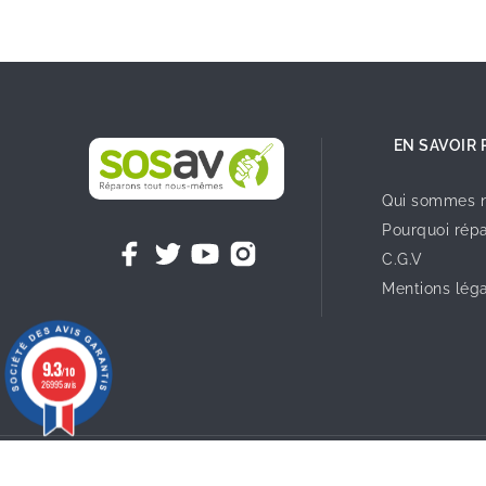
EN SAVOIR 
Qui sommes n
Pourquoi répa
C.G.V
Mentions lég
9.3
/10
26995 avis
©2023 - Tous droit réservés SOSav