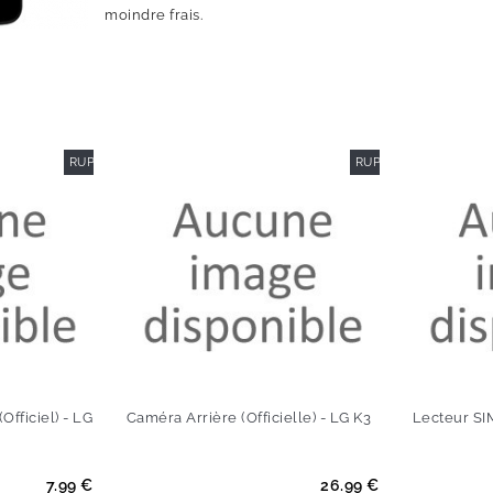
moindre frais.
RUPTURE DE STOCK
RUPTURE DE STOCK
EXCLUSIVITÉ WEB
Officiel) - LG
Caméra Arrière (Officielle) - LG K3
Lecteur SIM
Prix
Prix
7.99 €
26.99 €