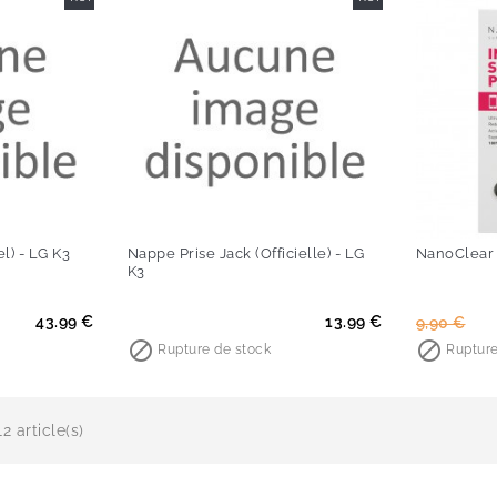
el) - LG K3
Nappe Prise Jack (Officielle) - LG
NanoClear
K3
Prix
Prix
Prix
43.99 €
13.99 €
9,90 €

de

Rupture de stock
Rupture
base
2 article(s)