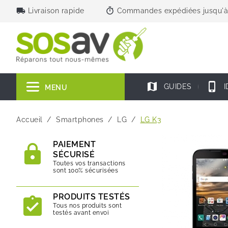
local_shipping
timer
Livraison rapide
Commandes expédiées jusqu'à
map
phone_iphone
GUIDES
I
MENU
Accueil
Smartphones
LG
LG K3
PAIEMENT
SÉCURISÉ
Toutes vos transactions
sont 100% sécurisées
PRODUITS TESTÉS
Tous nos produits sont
testés avant envoi