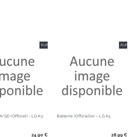
RUPTURE DE STOCK
RUPTURE
/SD (Officiel) - LG K3
Batterie (Officielle) – LG K3
Prix
24.90 €
28.99 €