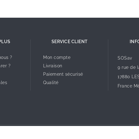
PLUS
SERVICE CLIENT
INF
ous ?
Mon compte
SOSav
rer ?
Livraison
9 rue de 
Paiement sécurisé
17880 LE
ales
Qualité
France Mé