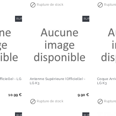


Rupture de stock
Rupture
RUPTURE DE STOCK
RUPTURE DE STOCK
ficielle) - LG
Antenne Supérieure (Officielle) -
Coque Arriè
LG K3
LG K3
Prix
Prix
10.99 €
9.90 €


Rupture de stock
Rupture
RUPTURE DE STOCK
RUPTURE DE STOCK