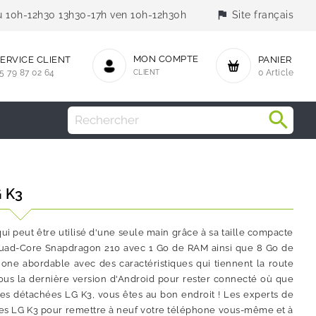
flag
jeu 10h-12h30 13h30-17h ven 10h-12h30h
Site français
MON COMPTE
ERVICE CLIENT
PANIER
5 79 87 02 64
CLIENT
0 Article
G K3
ui peut être utilisé d'une seule main grâce à sa taille compacte
r Quad-Core Snapdragon 210 avec 1 Go de RAM ainsi que 8 Go de
one abordable avec des caractéristiques qui tiennent la route
us la dernière version d'Android pour rester connecté où que
ces détachées LG K3, vous êtes au bon endroit ! Les experts de
ées LG K3 pour remettre à neuf votre téléphone vous-même et à