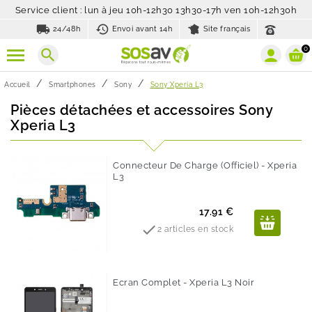
Service client : lun à jeu 10h-12h30 13h30-17h ven 10h-12h30h
local_shipping
history_toggle_off
24/48h
Envoi avant 14h
Site français
0
search
Accueil
Smartphones
Sony
Sony Xperia L3
Pièces détachées et accessoires Sony
Xperia L3
Connecteur De Charge (Officiel) - Xperia
L3
Prix
17.91 €

2 articles en stock
Ecran Complet - Xperia L3 Noir