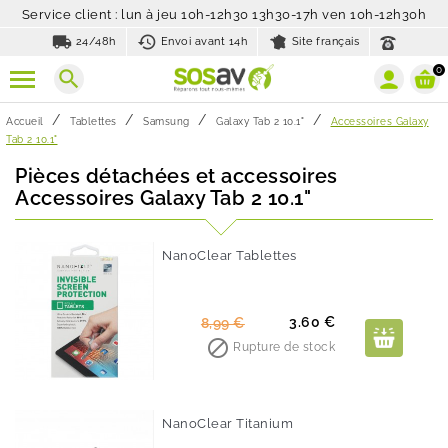
Service client : lun à jeu 10h-12h30 13h30-17h ven 10h-12h30h
local_shipping
history_toggle_off
24/48h
Envoi avant 14h
Site français
0
search
Accueil
Tablettes
Samsung
Galaxy Tab 2 10.1"
Accessoires Galaxy
Tab 2 10.1"
Pièces détachées et accessoires
Accessoires Galaxy Tab 2 10.1"
NanoClear Tablettes
-60%
Prix
Prix
3.60 €
8,99 €
de

Rupture de stock
base
NanoClear Titanium