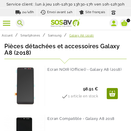
Service client : lun à jeu 10h-12h30 13h30-17h ven 10h-12h30h
local_shipping
history_toggle_off
24/48h
Envoi avant 14h
Site français
0
search
Accueil
Smartphones
Samsung
Galaxy A8 (2018)
Pièces détachées et accessoires Galaxy
A8 (2018)
Ecran NOIR (Officiel) - Galaxy A8 (2018)
Prix
98.91 €

1 article en stock
Ecran Compatible - Galaxy A8 2018