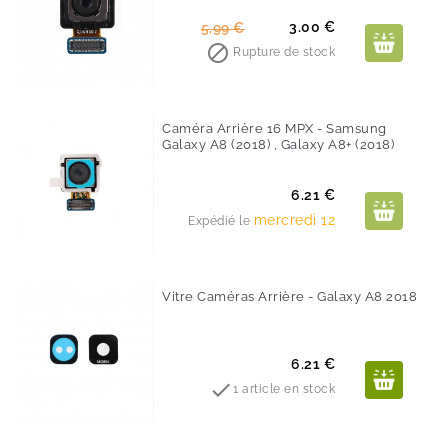
-50%
Prix
Prix
3.00 €
5,99 €
de

Rupture de stock
base
Caméra Arrière 16 MPX - Samsung
Galaxy A8 (2018) , Galaxy A8+ (2018)
Prix
6.21 €
mercredi 12
Expédié le
Vitre Caméras Arrière - Galaxy A8 2018
Prix
6.21 €

1 article en stock