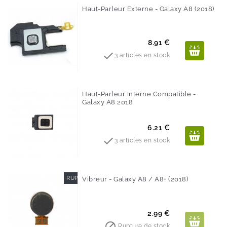
Haut-Parleur Externe - Galaxy A8 (2018)
Prix
8.91 €

3 articles en stock
Haut-Parleur Interne Compatible -
Galaxy A8 2018
Prix
6.21 €

3 articles en stock
RUPTURE DE STOCK
Vibreur - Galaxy A8 / A8+ (2018)
Prix
2.99 €

Rupture de stock