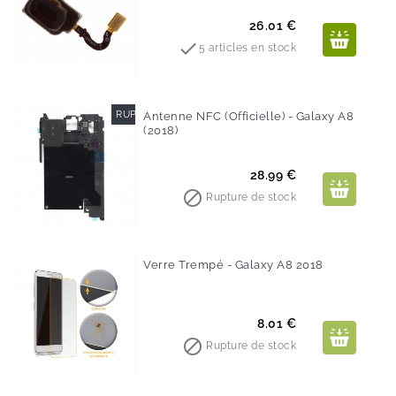
Prix
26.01 €

5 articles en stock
RUPTURE DE STOCK
Antenne NFC (Officielle) - Galaxy A8
(2018)
Prix
28.99 €

Rupture de stock
Verre Trempé - Galaxy A8 2018
Prix
8.01 €

Rupture de stock