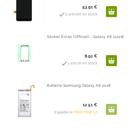
Prix
53.91 €

5 articles en stock
Sticker Écran (Officiel) - Galaxy A8 (2018)
Prix
8.91 €

1 article en stock
Batterie Samsung Galaxy A8 2018
Prix
12.51 €
mercredi 12
Expédié le