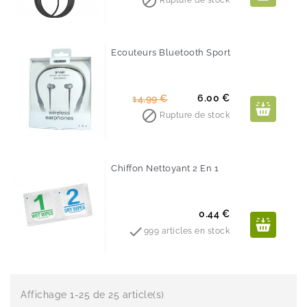

Rupture de stock
base
Ecouteurs Bluetooth Sport
-60%
Prix
Prix
6.00 €
14,99 €
de

Rupture de stock
base
Chiffon Nettoyant 2 En 1
Prix
0.44 €

999 articles en stock
Affichage 1-25 de 25 article(s)