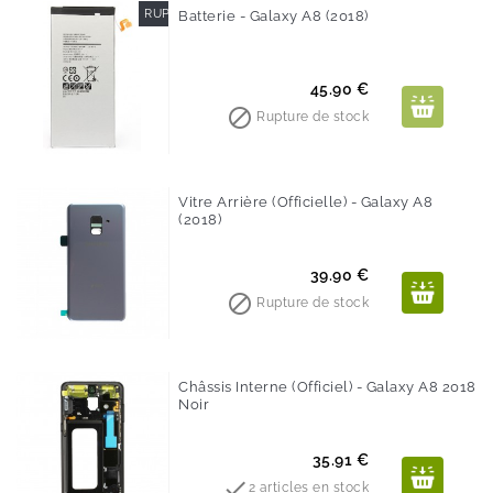
RUPTURE DE STOCK
Batterie - Galaxy A8 (2018)
Prix
45.90 €

Rupture de stock
Vitre Arrière (Officielle) - Galaxy A8
(2018)
Prix
39.90 €

Rupture de stock
Châssis Interne (Officiel) - Galaxy A8 2018
Noir
Prix
35.91 €

2 articles en stock