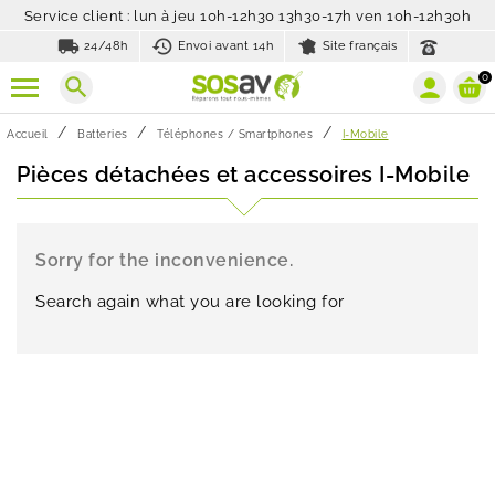
Service client : lun à jeu 10h-12h30 13h30-17h ven 10h-12h30h
local_shipping
history_toggle_off
24/48h
Envoi avant 14h
Site français
0
search
Accueil
Batteries
Téléphones / Smartphones
I-Mobile
Pièces détachées et accessoires I-Mobile
Sorry for the inconvenience.
Search again what you are looking for