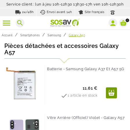
Service client : lun à jeu 10h-12h30 13h30-17h ven 10h-12h30h
local_shipping
history_toggle_off
24/48h
Envoi avant 14h
Site français
0
search
Accueil
Smartphones
Samsung
Galaxy A57
Pièces détachées et accessoires Galaxy
A57
Batterie - Samsung Galaxy A37 Et A57 5G
Prix
11.61 €

1 article en stock
Vitre Arrière (Officiel) Violet - Galaxy A57