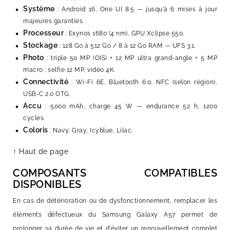
Système
: Android 16, One UI 8.5 — jusqu'à 6 mises à jour
majeures garanties.
Processeur
: Exynos 1680 (4 nm), GPU Xclipse 550.
Stockage
: 128 Go à 512 Go / 8 à 12 Go RAM — UFS 3.1.
Photo
: triple 50 MP (OIS) + 12 MP ultra grand-angle + 5 MP
macro ; selfie 12 MP, vidéo 4K.
Connectivité
: Wi-Fi 6E, Bluetooth 6.0, NFC (selon région),
USB-C 2.0 OTG.
Accu
: 5000 mAh, charge 45 W — endurance 52 h, 1200
cycles.
Coloris
: Navy, Gray, Icyblue, Lilac.
↑ Haut de page
COMPOSANTS COMPATIBLES
DISPONIBLES
En cas de détérioration ou de dysfonctionnement, remplacer les
éléments défectueux du Samsung Galaxy A57 permet de
prolonger sa durée de vie et d'éviter un renouvellement complet