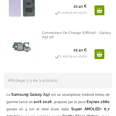
Prix
22.41 €

1 article en stock
Connecteur De Charge (Officiel) - Galaxy
A57 5G
Prix
22.41 €

1 article en stock
Affichage 1-3 de 3 article(s)
Samsung Galaxy A57
Le
est un smartphone Android milieu de
avril 2026
Exynos 1680
gamme lancé en
, propulsé par la puce
Super AMOLED+ 6,7
gravée en 4 nm et doté d'une dalle