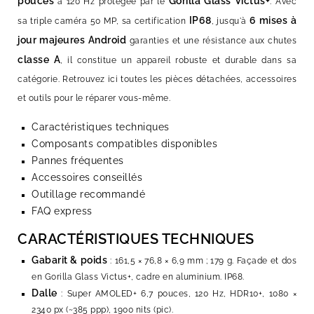
pouces
Gorilla Glass Victus+
à 120 Hz protégée par le
. Avec
IP68
6 mises à
sa triple caméra 50 MP, sa certification
, jusqu'à
jour majeures Android
garanties et une résistance aux chutes
classe A
, il constitue un appareil robuste et durable dans sa
catégorie. Retrouvez ici toutes les pièces détachées, accessoires
et outils pour le réparer vous-même.
Caractéristiques techniques
Composants compatibles disponibles
Pannes fréquentes
Accessoires conseillés
Outillage recommandé
FAQ express
CARACTÉRISTIQUES TECHNIQUES
Gabarit & poids
: 161,5 × 76,8 × 6,9 mm ; 179 g. Façade et dos
en Gorilla Glass Victus+, cadre en aluminium. IP68.
Dalle
: Super AMOLED+ 6,7 pouces, 120 Hz, HDR10+, 1080 ×
2340 px (~385 ppp), 1900 nits (pic).