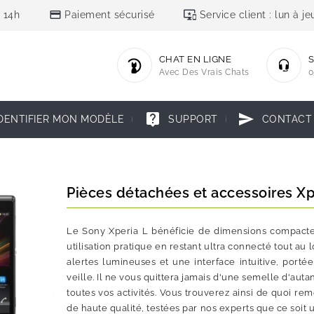
credit_card
important_devices
 14h
Paiement sécurisé
Service client : lun à 
CHAT EN LIGNE
S
Avec Des Vrais Chats
0
live_help
send
DENTIFIER MON MODÈLE
SUPPORT
CONTACT
Pièces détachées et accessoires Xp
Le Sony Xperia L bénéficie de dimensions compactes
utilisation pratique en restant ultra connecté tout au
alertes lumineuses et une interface intuitive, por
veille. Il ne vous quittera jamais d'une semelle d'au
toutes vos activités. Vous trouverez ainsi de quoi re
de haute qualité, testées par nos experts que ce soit 