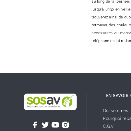
au long de la journée.
jusqu'à 8h30 en veill
trouverez ainsi de qu
retrouver des couleur
nécessaires au montag
téléphone en lui redon
EN SAVOIR 
Qui sommes n
Pourquoi répa
C.G.V