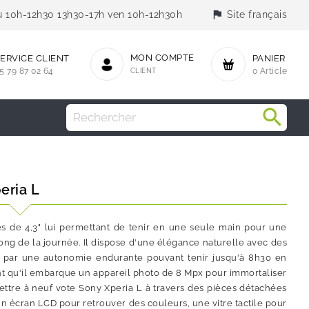
flag
jeu 10h-12h30 13h30-17h ven 10h-12h30h
Site français
MON COMPTE
ERVICE CLIENT
PANIER
5 79 87 02 64
CLIENT
0 Article
eria L
 de 4,3" lui permettant de tenir en une seule main pour une
 long de la journée. Il dispose d'une élégance naturelle avec des
tée par une autonomie endurante pouvant tenir jusqu'à 8h30 en
tant qu'il embarque un appareil photo de 8 Mpx pour immortaliser
mettre à neuf vote Sony Xperia L à travers des pièces détachées
un écran LCD pour retrouver des couleurs, une vitre tactile pour