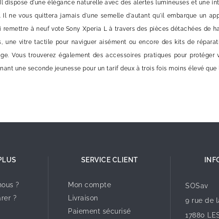
 Il dispose d'une élégance naturelle avec des alertes lumineuses et une in
e. Il ne vous quittera jamais d'une semelle d'autant qu'il embarque un ap
oi remettre à neuf vote Sony Xperia L à travers des pièces détachées de h
s, une vitre tactile pour naviguer aisément ou encore des kits de répara
e. Vous trouverez également des accessoires pratiques pour protéger v
nant une seconde jeunesse pour un tarif deux à trois fois moins élevé que l'
PLUS
SERVICE CLIENT
INF
ous ?
Mon compte
SOSav
rer ?
Livraison
9 rue de 
Paiement sécurisé
17880 LE