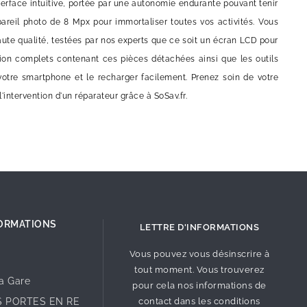
terface intuitive, portée par une autonomie endurante pouvant tenir
pareil photo de 8 Mpx pour immortaliser toutes vos activités. Vous
aute qualité, testées par nos experts que ce soit un écran LCD pour
tion complets contenant ces pièces détachées ainsi que les outils
otre smartphone et le recharger facilement. Prenez soin de votre
intervention d'un réparateur grâce à SoSav.fr.
ORMATIONS
LETTRE D'INFORMATIONS
Vous pouvez vous désinscrire à
tout moment. Vous trouverez
la Gare
pour cela nos informations de
S PORTES EN RE
contact dans les conditions