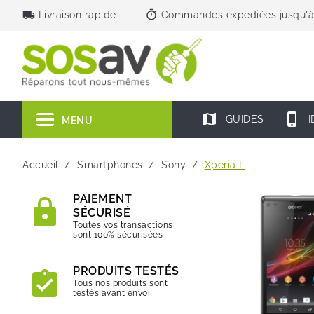
local_shipping
timer
Livraison rapide
Commandes expédiées jusqu'à
map
phone_iphone
GUIDES
I
MENU
Accueil
Smartphones
Sony
Xperia L
PAIEMENT
SÉCURISÉ
Toutes vos transactions
sont 100% sécurisées
PRODUITS TESTÉS
Tous nos produits sont
testés avant envoi