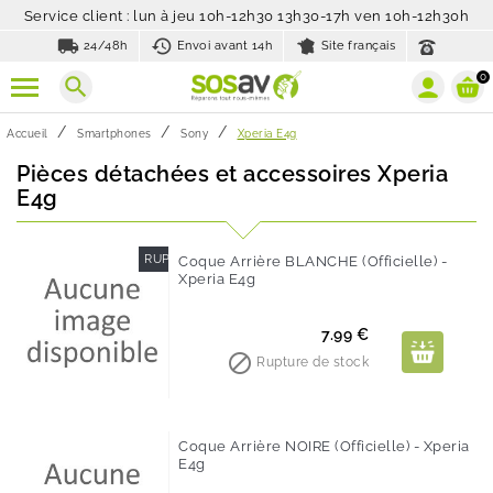
Service client : lun à jeu 10h-12h30 13h30-17h ven 10h-12h30h
local_shipping
history_toggle_off
24/48h
Envoi avant 14h
Site français
0
search
Accueil
Smartphones
Sony
Xperia E4g
Pièces détachées et accessoires Xperia
E4g
RUPTURE DE STOCK
Coque Arrière BLANCHE (Officielle) -
Xperia E4g
Prix
7.99 €

Rupture de stock
Coque Arrière NOIRE (Officielle) - Xperia
E4g