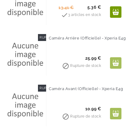
-60%
Prix
Prix
5.36 €
13,41 €
de

3 articles en stock
base
RUPTURE DE STOCK
Caméra Arrière (Officielle) - Xperia E4g
Prix
25.99 €

Rupture de stock
RUPTURE DE STOCK
Caméra Avant (Officielle) - Xperia E4g
Prix
10.99 €

Rupture de stock