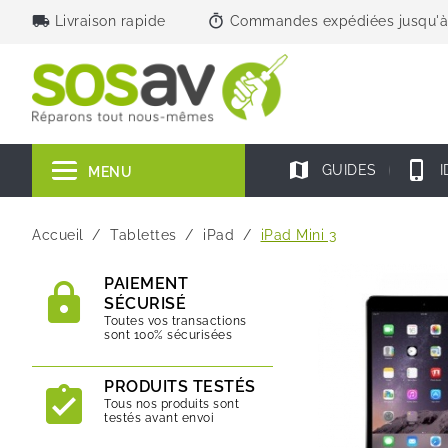
local_shipping
timer
Livraison rapide
Commandes expédiées jusqu'à
map
phone_iphone
GUIDES
I
MENU
Accueil
Tablettes
iPad
iPad Mini 3
PAIEMENT
SÉCURISÉ
Toutes vos transactions
sont 100% sécurisées
PRODUITS TESTÉS
Tous nos produits sont
testés avant envoi