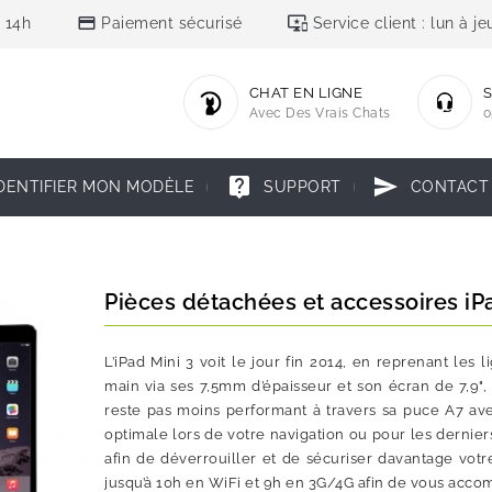
credit_card
important_devices
 14h
Paiement sécurisé
Service client : lun à 
CHAT EN LIGNE
S
Avec Des Vrais Chats
0
live_help
send
DENTIFIER MON MODÈLE
SUPPORT
CONTACT
Pièces détachées et accessoires iP
L’iPad Mini 3 voit le jour fin 2014, en reprenant les
main via ses 7,5mm d’épaisseur et son écran de 7,9", o
reste pas moins performant à travers sa puce A7 avec
optimale lors de votre navigation ou pour les dernier
afin de déverrouiller et de sécuriser davantage vot
jusqu’à 10h en WiFi et 9h en 3G/4G afin de vous accom