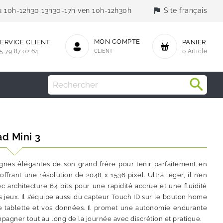
flag
jeu 10h-12h30 13h30-17h ven 10h-12h30h
Site français
MON COMPTE
ERVICE CLIENT
PANIER
5 79 87 02 64
CLIENT
0 Article
ad Mini 3
 lignes élégantes de son grand frère pour tenir parfaitement en
ffrant une résolution de 2048 x 1536 pixel. Ultra léger, il n’en
 architecture 64 bits pour une rapidité accrue et une fluidité
s jeux. Il s’équipe aussi du capteur Touch ID sur le bouton home
re tablette et vos données. Il promet une autonomie endurante
pagner tout au long de la journée avec discrétion et pratique.