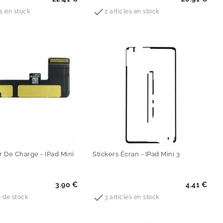

es en stock
2 articles en stock
 De Charge - IPad Mini
Stickers Écran - IPad Mini 3
Prix
3.90 €
4.41 €

 de stock
3 articles en stock