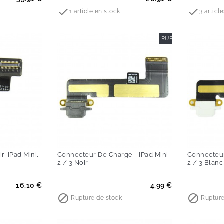


1 article en stock
3 articl
RUPTURE DE STOCK
r, IPad Mini,
Connecteur De Charge - IPad Mini
Connecteur
2 / 3 Noir
2 / 3 Blanc
Prix
Prix
16.10 €
4.99 €


Rupture de stock
Rupture