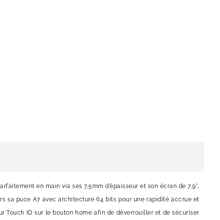
r parfaitement en main via ses 7,5mm d’épaisseur et son écran de 7,9",
vers sa puce A7 avec architecture 64 bits pour une rapidité accrue et
eur Touch ID sur le bouton home afin de déverrouiller et de sécuriser