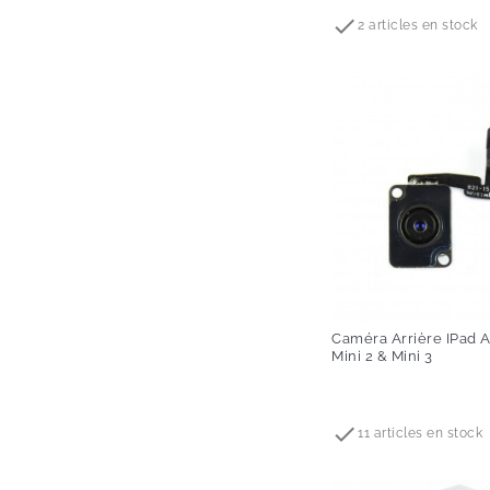

2 articles en stock
Caméra Arrière IPad Ai
Mini 2 & Mini 3
Prix

11 articles en stock