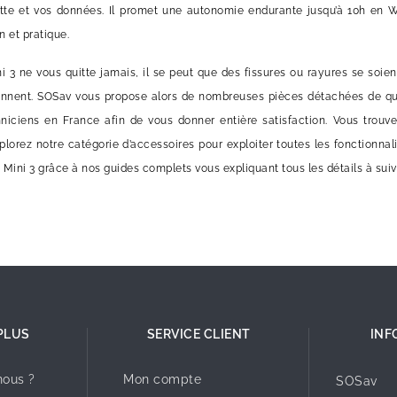
ette et vos données. Il promet une autonomie endurante jusqu’à 10h en 
n et pratique.
ni 3 ne vous quitte jamais, il se peut que des fissures ou rayures se soi
ennent. SOSav vous propose alors de nombreuses pièces détachées de qual
hniciens en France afin de vous donner entière satisfaction. Vous trou
plorez notre catégorie d’accessoires pour exploiter toutes les fonctionnal
ini 3 grâce à nos guides complets vous expliquant tous les détails à suiv
PLUS
SERVICE CLIENT
INF
ous ?
Mon compte
SOSav