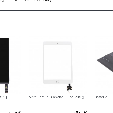
2 / 3
Vitre Tactile Blanche - IPad Mini 3
Batterie - I
Prix
Prix
35.91 €
26.91 €