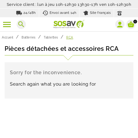
Service client : lun à jeu 10h-12h30 13h30-17h ven 10h-12h30h
local_shipping
history_toggle_off
24/48h
Envoi avant 14h
Site français
0
search
Accueil
Batteries
Tablettes
RCA
Pièces détachées et accessoires RCA
Sorry for the inconvenience.
Search again what you are looking for