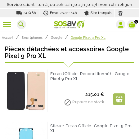
Service client : lun à jeu 10h-12h30 13h30-17h ven 10h-12h30h
local_shipping
history_toggle_off
24/48h
Envoi avant 14h
Site français
0
search
Accueil
Smartphones
Google
Google Pixel 9 Pro XL
Pièces détachées et accessoires Google
Pixel 9 Pro XL
Ecran (Officiel Reconditionné) - Google
Pixel 9 Pro XL
Prix
215.01 €

Rupture de stock
Sticker Écran Officiel Google Pixel 9 Pro
XL