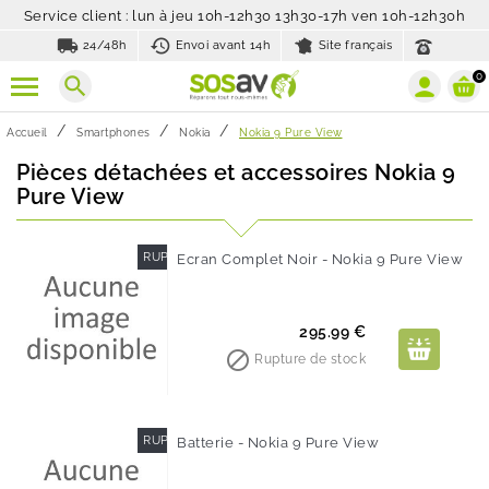
Service client : lun à jeu 10h-12h30 13h30-17h ven 10h-12h30h
local_shipping
history_toggle_off
24/48h
Envoi avant 14h
Site français
0
search
Accueil
Smartphones
Nokia
Nokia 9 Pure View
Pièces détachées et accessoires Nokia 9
Pure View
RUPTURE DE STOCK
Ecran Complet Noir - Nokia 9 Pure View
Prix
295.99 €

Rupture de stock
RUPTURE DE STOCK
Batterie - Nokia 9 Pure View