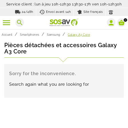
Service client : lun à jeu 10h-12h30 13h30-17h ven 10h-12h30h
local_shipping
history_toggle_off
24/48h
Envoi avant 14h
Site français
0
search
Accueil
Smartphones
Samsung
Galaxy A3 Core
Pièces détachées et accessoires Galaxy
A3 Core
Sorry for the inconvenience.
Search again what you are looking for