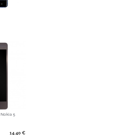
-60%
 Nokia 5
14.40 €