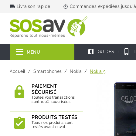
local_shipping
timer
Livraison rapide
Commandes expédiées jusqu'à
map
phone_iphone
GUIDES
I
MENU
Accueil
Smartphones
Nokia
Nokia 5
PAIEMENT
SÉCURISÉ
Toutes vos transactions
sont 100% sécurisées
PRODUITS TESTÉS
Tous nos produits sont
testés avant envoi