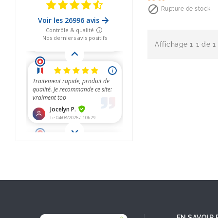
de

Rupture de stock
base
Affichage 1-1 de 1 
EN SAVOIR 