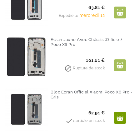
Prix
63.81 €
mercredi 12
Expédié le
Ecran Jaune Avec Châssis (Officiel) -
Poco X6 Pro
Prix
101.61 €

Rupture de stock
Bloc Écran Officiel Xiaomi Poco X6 Pro -
Gris
Prix
62.91 €

1 article en stock