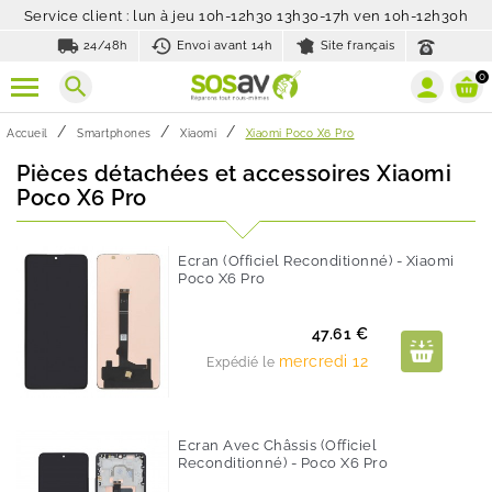
Service client : lun à jeu 10h-12h30 13h30-17h ven 10h-12h30h
local_shipping
history_toggle_off
24/48h
Envoi avant 14h
Site français
0
search
Accueil
Smartphones
Xiaomi
Xiaomi Poco X6 Pro
Pièces détachées et accessoires Xiaomi
Poco X6 Pro
Ecran (Officiel Reconditionné) - Xiaomi
Poco X6 Pro
Prix
47.61 €
mercredi 12
Expédié le
Ecran Avec Châssis (Officiel
Reconditionné) - Poco X6 Pro