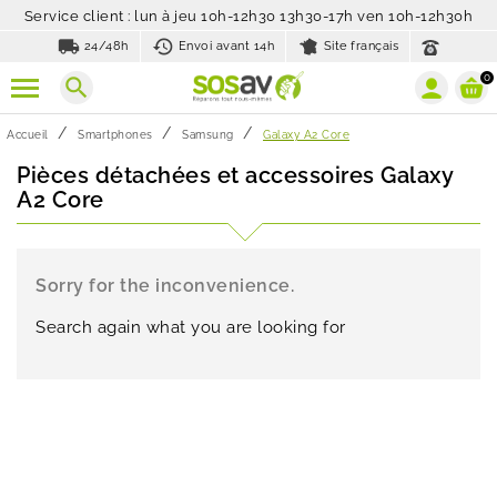
Service client : lun à jeu 10h-12h30 13h30-17h ven 10h-12h30h
local_shipping
history_toggle_off
24/48h
Envoi avant 14h
Site français
0
search
Accueil
Smartphones
Samsung
Galaxy A2 Core
Pièces détachées et accessoires Galaxy
A2 Core
Sorry for the inconvenience.
Search again what you are looking for