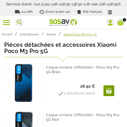
Service client : lun à jeu 10h-12h30 13h30-17h ven 10h-12h30h
local_shipping
history_toggle_off
24/48h
Envoi avant 14h
Site français
0
search
Accueil
Smartphones
Xiaomi
Xiaomi Poco M3 Pro 5G
Pièces détachées et accessoires Xiaomi
Poco M3 Pro 5G
Coque Arrière (Officielle) - Poco M3 Pro
5G Bleu
Prix
26.91 €

2 articles en stock
Coque Arrière (Officielle) - Poco M3 Pro
5G Noir