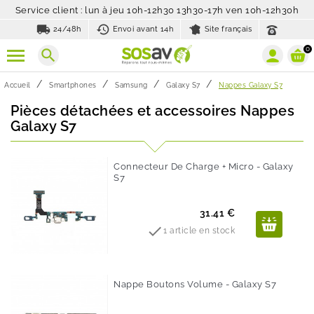
Service client : lun à jeu 10h-12h30 13h30-17h ven 10h-12h30h
local_shipping
history_toggle_off
24/48h
Envoi avant 14h
Site français
0
search
Accueil
Smartphones
Samsung
Galaxy S7
Nappes Galaxy S7
Pièces détachées et accessoires Nappes
Galaxy S7
Connecteur De Charge + Micro - Galaxy
S7
Prix
31.41 €

1 article en stock
Nappe Boutons Volume - Galaxy S7