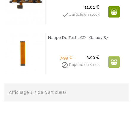
Prix
11.61 €

1 article en stock
Nappe De Test LCD - Galaxy S7
-50%
Prix
Prix
3.99 €
7,99 €
de

Rupture de stock
base
Affichage 1-3 de 3 article(s)