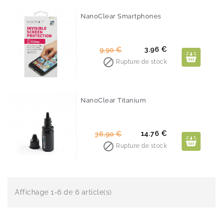
NanoClear Smartphones
-60%
Prix
Prix
3.96 €
9,90 €
de

Rupture de stock
base
NanoClear Titanium
-60%
Prix
Prix
14.76 €
36,90 €
de

Rupture de stock
base
Affichage 1-6 de 6 article(s)