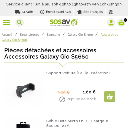
Service client : lun à jeu 10h-12h30 13h30-17h ven 10h-12h30h
local_shipping
history_toggle_off
24/48h
Envoi avant 14h
Site français
0
search
Accueil
Smartphones
Samsung
Galaxy Gio S5660
Accessoires
Galaxy Gio S5660
Pièces détachées et accessoires
Accessoires Galaxy Gio S5660
Support Voiture (Grille D'aération)
-60%
Prix
Prix
1.60 €
3,99 €
de

Rupture de stock
base
Câble Data Micro USB + Chargeur
Secteur 2.1A