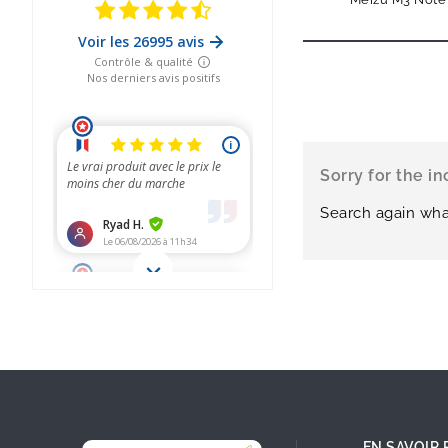
Sorry for the i
Search again wha
EN SAVOIR 