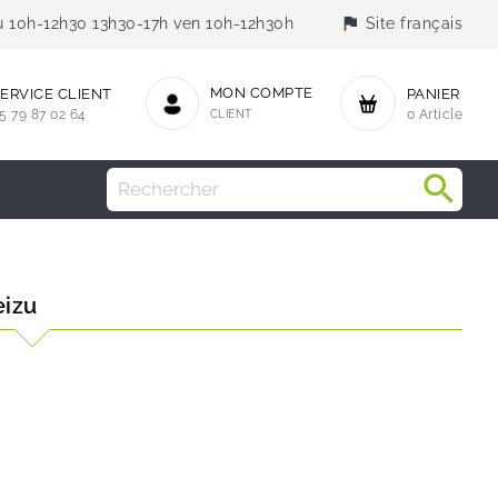
flag
jeu 10h-12h30 13h30-17h ven 10h-12h30h
Site français
MON COMPTE
ERVICE CLIENT
PANIER
5 79 87 02 64
CLIENT
0 Article
eizu