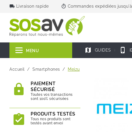
local_shipping
timer
Livraison rapide
Commandes expédiées jusqu'à
map
phone_iphone
GUIDES
I
MENU
Accueil
Smartphones
Meizu
PAIEMENT
SÉCURISÉ
Toutes vos transactions
sont 100% sécurisées
PRODUITS TESTÉS
Tous nos produits sont
testés avant envoi