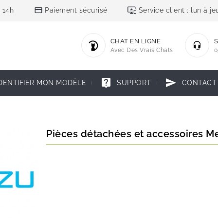
credit_card
important_devices
 14h
Paiement sécurisé
Service client : lun à 
CHAT EN LIGNE
S
Avec Des Vrais Chats
0
live_help
send
DENTIFIER MON MODÈLE
SUPPORT
CONTACT
Pièces détachées et accessoires M