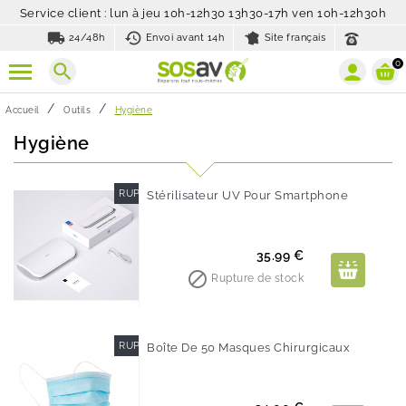
Service client : lun à jeu 10h-12h30 13h30-17h ven 10h-12h30h
local_shipping
history_toggle_off
24/48h
Envoi avant 14h
Site français
0
search
Accueil
Outils
Hygiène
Hygiène
RUPTURE DE STOCK
Stérilisateur UV Pour Smartphone
Prix
35.99 €

Rupture de stock
RUPTURE DE STOCK
Boîte De 50 Masques Chirurgicaux