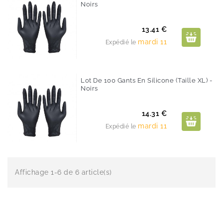
Noirs
Prix
13.41 €
mardi 11
Expédié le
Lot De 100 Gants En Silicone (taille XL) -
Noirs
Prix
14.31 €
mardi 11
Expédié le
Affichage 1-6 de 6 article(s)