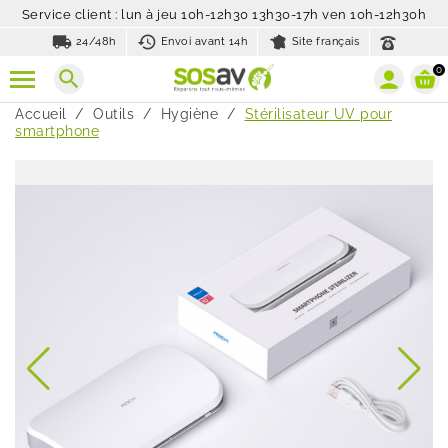
Service client : lun à jeu 10h-12h30 13h30-17h ven 10h-12h30h
local_shipping
history_toggle_off
24/48h
Envoi avant 14h
Site français
0
search
Accueil
Outils
Hygiène
Stérilisateur UV pour
smartphone