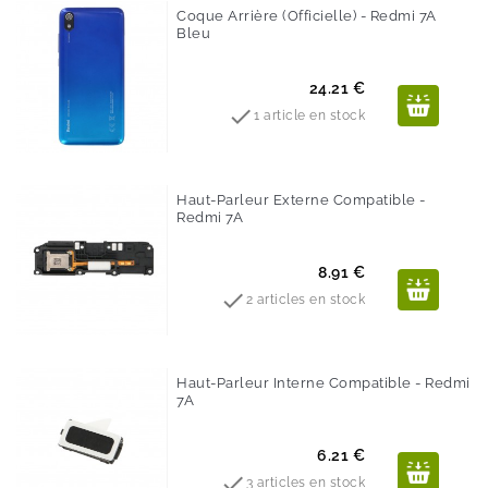
Coque Arrière (Officielle) - Redmi 7A
Bleu
Prix
24.21 €

1 article en stock
Haut-Parleur Externe Compatible -
Redmi 7A
Prix
8.91 €

2 articles en stock
Haut-Parleur Interne Compatible - Redmi
7A
Prix
6.21 €

3 articles en stock