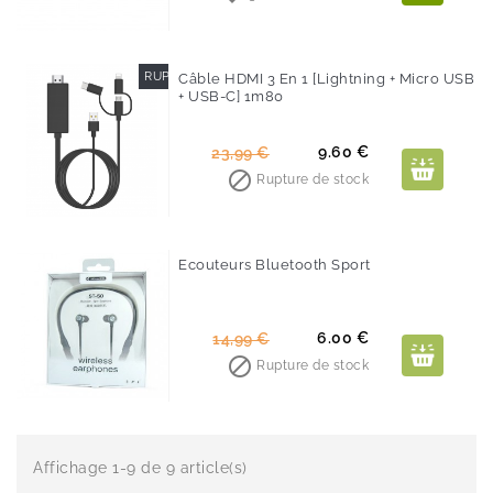
RUPTURE DE STOCK
Câble HDMI 3 En 1 [Lightning + Micro USB
+ USB-C] 1m80
-60%
Prix
Prix
9.60 €
23,99 €
de

Rupture de stock
base
Ecouteurs Bluetooth Sport
-60%
Prix
Prix
6.00 €
14,99 €
de

Rupture de stock
base
Affichage 1-9 de 9 article(s)