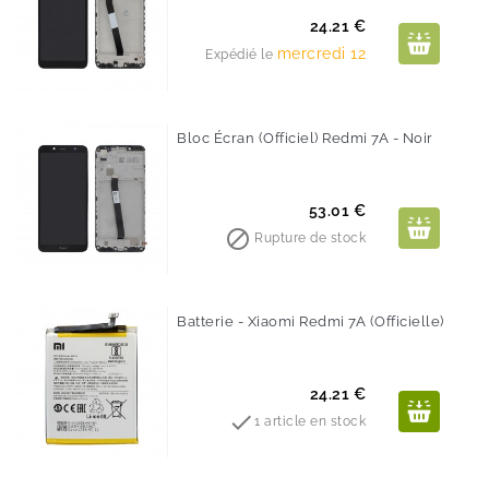
Prix
24.21 €
mercredi 12
Expédié le
Bloc Écran (Officiel) Redmi 7A - Noir
Prix
53.01 €

Rupture de stock
Batterie - Xiaomi Redmi 7A (Officielle)
Prix
24.21 €

1 article en stock