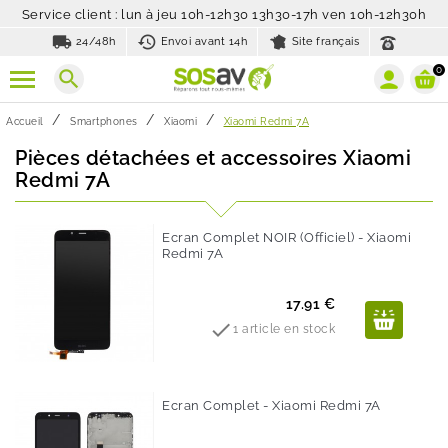
Service client : lun à jeu 10h-12h30 13h30-17h ven 10h-12h30h
local_shipping
history_toggle_off
24/48h
Envoi avant 14h
Site français
0
search
Accueil
Smartphones
Xiaomi
Xiaomi Redmi 7A
Pièces détachées et accessoires Xiaomi
Redmi 7A
Ecran Complet NOIR (Officiel) - Xiaomi
Redmi 7A
Prix
17.91 €

1 article en stock
Ecran Complet - Xiaomi Redmi 7A