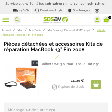
Service client : lun à jeu 10h-12h30 13h30-17h ven 10h-12h30h
local_shipping
history_toggle_off
24/48h
Envoi avant 14h
Site français
0
search
Accueil
Mac
MacBook
MacBook 13" Fin 2008 (EMC 2242)
Kits de
réparation MacBook 13" Fin 2008
Pièces détachées et accessoires Kits de
réparation MacBook 13" Fin 2008
RUPTURE DE STOCK
Boîtier USB 3.0 Pour Disque Dur 2,5"
Prix
14.99 €

Rupture de stock
Affichage 1-1 de 1 article(s)