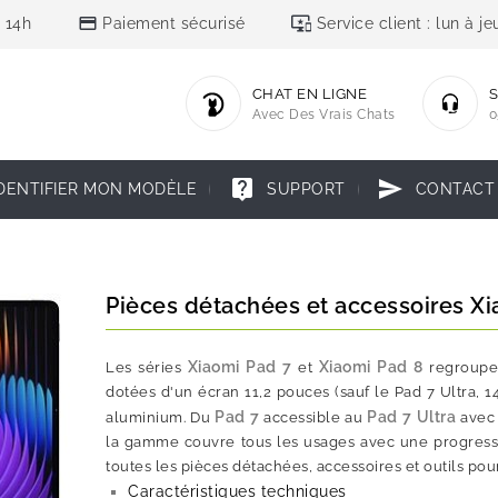
credit_card
important_devices
 14h
Paiement sécurisé
Service client : lun à 
CHAT EN LIGNE
S
Avec Des Vrais Chats
0
live_help
send
DENTIFIER MON MODÈLE
SUPPORT
CONTACT
Pièces détachées et accessoires Xia
Xiaomi Pad 7
Xiaomi Pad 8
Les séries
et
regroupen
dotées d'un écran 11,2 pouces (sauf le Pad 7 Ultra, 1
Pad 7
Pad 7 Ultra
aluminium. Du
accessible au
avec 
la gamme couvre tous les usages avec une progressio
toutes les pièces détachées, accessoires et outils po
Caractéristiques techniques