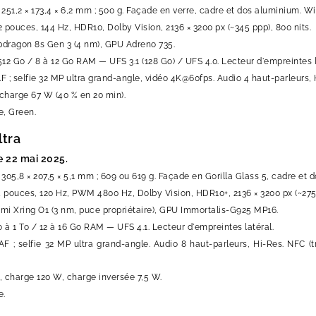
 251,2 × 173,4 × 6,2 mm ; 500 g. Façade en verre, cadre et dos aluminium. W
2 pouces, 144 Hz, HDR10, Dolby Vision, 2136 × 3200 px (~345 ppp), 800 nits.
pdragon 8s Gen 3 (4 nm), GPU Adreno 735.
512 Go / 8 à 12 Go RAM — UFS 3.1 (128 Go) / UFS 4.0. Lecteur d'empreintes l
 ; selfie 32 MP ultra grand-angle, vidéo 4K@60fps. Audio 4 haut-parleurs, Hi
charge 67 W (40 % en 20 min).
e, Green.
ltra
e 22 mai 2025.
 305,8 × 207,5 × 5,1 mm ; 609 ou 619 g. Façade en Gorilla Glass 5, cadre et
ouces, 120 Hz, PWM 4800 Hz, Dolby Vision, HDR10+, 2136 × 3200 px (~275 ppp
omi Xring O1 (3 nm, puce propriétaire), GPU Immortalis-G925 MP16.
 à 1 To / 12 à 16 Go RAM — UFS 4.1. Lecteur d'empreintes latéral.
F ; selfie 32 MP ultra grand-angle. Audio 8 haut-parleurs, Hi-Res. NFC (
, charge 120 W, charge inversée 7,5 W.
e.