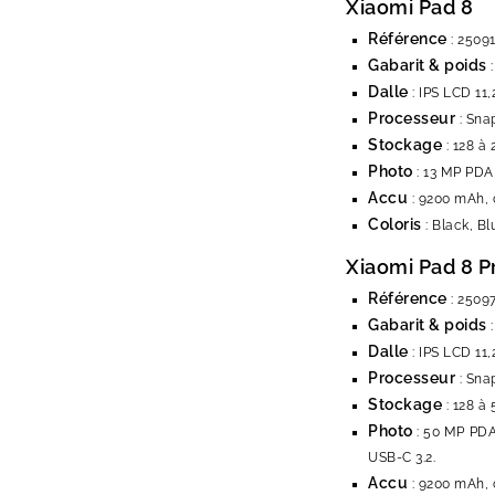
Xiaomi Pad 8
Référence
: 2509
Gabarit & poids
:
Dalle
: IPS LCD 11,
Processeur
: Sna
Stockage
: 128 à 
Photo
: 13 MP PDAF
Accu
: 9200 mAh, 
Coloris
: Black, Bl
Xiaomi Pad 8 P
Référence
: 2509
Gabarit & poids
:
Dalle
: IPS LCD 11,
Processeur
: Sna
Stockage
: 128 à 
Photo
: 50 MP PDAF
USB-C 3.2.
Accu
: 9200 mAh, 