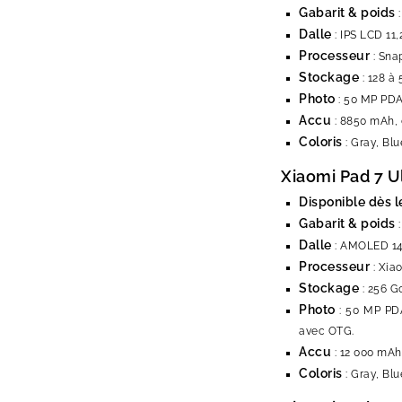
Gabarit & poids
:
Dalle
: IPS LCD 11,
Processeur
: Sna
Stockage
: 128 à 
Photo
: 50 MP PDAF
Accu
: 8850 mAh, 
Coloris
: Gray, Blu
Xiaomi Pad 7 U
Disponible dès l
Gabarit & poids
:
Dalle
: AMOLED 14 p
Processeur
: Xia
Stockage
: 256 Go
Photo
: 50 MP PDA
avec OTG.
Accu
: 12 000 mAh
Coloris
: Gray, Blu