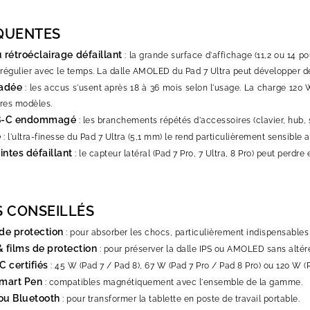
QUENTES
u rétroéclairage défaillant
: la grande surface d'affichage (11,2 ou 14 
irrégulier avec le temps. La dalle AMOLED du Pad 7 Ultra peut développer 
adée
: les accus s'usent après 18 à 36 mois selon l'usage. La charge 120 
res modèles.
B-C endommagé
: les branchements répétés d'accessoires (clavier, hub, s
é
: l'ultra-finesse du Pad 7 Ultra (5,1 mm) le rend particulièrement sensible a
ntes défaillant
: le capteur latéral (Pad 7 Pro, 7 Ultra, 8 Pro) peut perdre
S CONSEILLÉS
de protection
: pour absorber les chocs, particulièrement indispensables 
 films de protection
: pour préserver la dalle IPS ou AMOLED sans altérer 
 certifiés
: 45 W (Pad 7 / Pad 8), 67 W (Pad 7 Pro / Pad 8 Pro) ou 120 W (P
Smart Pen
: compatibles magnétiquement avec l'ensemble de la gamme.
ou Bluetooth
: pour transformer la tablette en poste de travail portable.