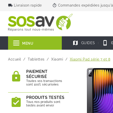
local_shipping
timer
Livraison rapide
Commandes expédiées jusqu'à
map
phone_iphone
GUIDES
I
MENU
Accueil
Tablettes
Xiaomi
Xiaomi Pad série 7 et 8
PAIEMENT
SÉCURISÉ
Toutes vos transactions
sont 100% sécurisées
PRODUITS TESTÉS
Tous nos produits sont
testés avant envoi