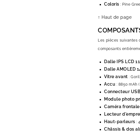
Coloris
: Pine Gree
↑ Haut de page
COMPOSANTS
Les pièces suivantes 
composants entièremen
Dalle IPS LCD 11,
Dalle AMOLED 14
Vitre avant
: Gori
Accu
: 8850 mAh (P
Connecteur USB
Module photo pr
Caméra frontale
Lecteur d'emprei
Haut-parleurs
: 
Châssis & dos a