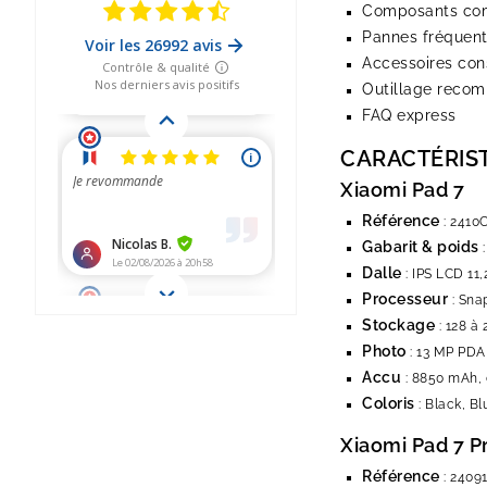
Composants com
Pannes fréquen
Accessoires cons
Outillage reco
FAQ express
CARACTÉRIS
Xiaomi Pad 7
Référence
: 2410
Gabarit & poids
:
Dalle
: IPS LCD 11,
Processeur
: Sna
Stockage
: 128 à
Photo
: 13 MP PDAF
Accu
: 8850 mAh, c
Coloris
: Black, Bl
Xiaomi Pad 7 P
Référence
: 2409