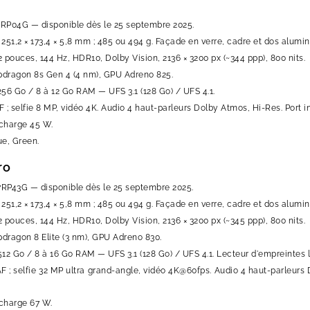
1RP04G — disponible dès le 25 septembre 2025.
 251,2 × 173,4 × 5,8 mm ; 485 ou 494 g. Façade en verre, cadre et dos alum
2 pouces, 144 Hz, HDR10, Dolby Vision, 2136 × 3200 px (~344 ppp), 800 nits.
pdragon 8s Gen 4 (4 nm), GPU Adreno 825.
256 Go / 8 à 12 Go RAM — UFS 3.1 (128 Go) / UFS 4.1.
 ; selfie 8 MP, vidéo 4K. Audio 4 haut-parleurs Dolby Atmos, Hi-Res. Port in
charge 45 W.
ue, Green.
ro
7RP43G — disponible dès le 25 septembre 2025.
 251,2 × 173,4 × 5,8 mm ; 485 ou 494 g. Façade en verre, cadre et dos alum
2 pouces, 144 Hz, HDR10, Dolby Vision, 2136 × 3200 px (~345 ppp), 800 nits.
pdragon 8 Elite (3 nm), GPU Adreno 830.
512 Go / 8 à 16 Go RAM — UFS 3.1 (128 Go) / UFS 4.1. Lecteur d'empreintes l
 ; selfie 32 MP ultra grand-angle, vidéo 4K@60fps. Audio 4 haut-parleurs D
charge 67 W.