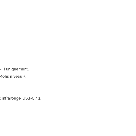
i-Fi uniquement.
 Mohs niveau 5.
 infrarouge. USB-C 3.2.