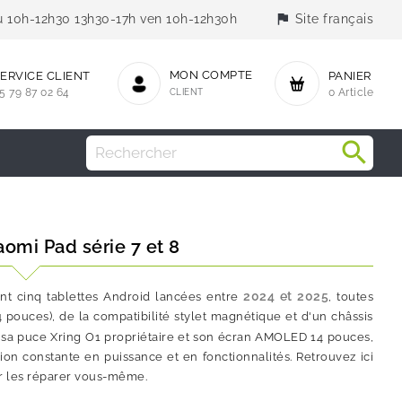
flag
jeu 10h-12h30 13h30-17h ven 10h-12h30h
Site français
MON COMPTE
ERVICE CLIENT
PANIER
5 79 87 02 64
CLIENT
0 Article
omi Pad série 7 et 8
2024 et 2025
t cinq tablettes Android lancées entre
, toutes
4 pouces), de la compatibilité stylet magnétique et d'un châssis
sa puce Xring O1 propriétaire et son écran AMOLED 14 pouces,
n constante en puissance et en fonctionnalités. Retrouvez ici
ur les réparer vous-même.