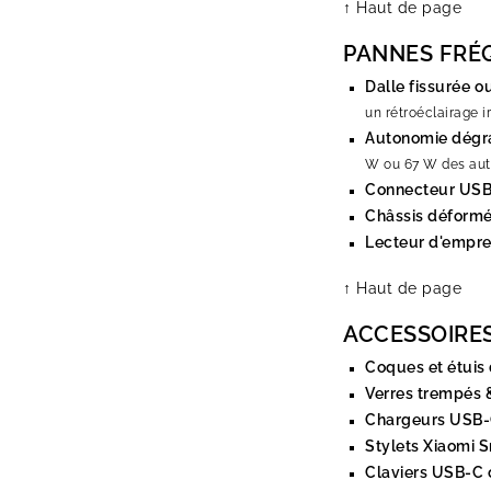
↑ Haut de page
PANNES FRÉ
Dalle fissurée o
un rétroéclairage 
Autonomie dégr
W ou 67 W des aut
Connecteur US
Châssis déform
Lecteur d'emprei
↑ Haut de page
ACCESSOIRE
Coques et étuis 
Verres trempés &
Chargeurs USB-C
Stylets Xiaomi 
Claviers USB-C 