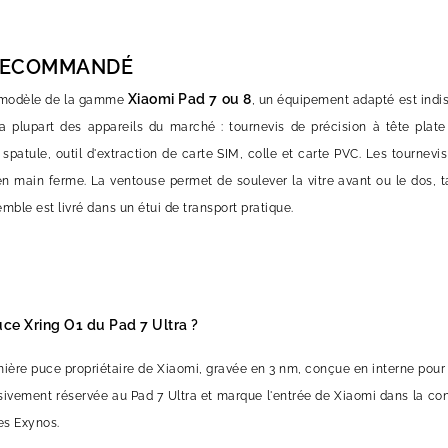
RECOMMANDÉ
Xiaomi Pad 7 ou 8
n modèle de la gamme
, un équipement adapté est indi
a plupart des appareils du marché : tournevis de précision à tête plate 
, spatule, outil d'extraction de carte SIM, colle et carte PVC. Les tourn
en main ferme. La ventouse permet de soulever la vitre avant ou le dos, t
emble est livré dans un étui de transport pratique.
S
ce Xring O1 du Pad 7 Ultra ?
emière puce propriétaire de Xiaomi, gravée en 3 nm, conçue en interne p
sivement réservée au Pad 7 Ultra et marque l'entrée de Xiaomi dans la 
s Exynos.