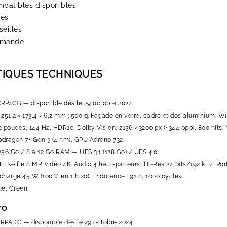
patibles disponibles
tes
eillés
mmandé
TIQUES TECHNIQUES
CRP4CG — disponible dès le 29 octobre 2024.
 251,2 × 173,4 × 6,2 mm ; 500 g. Façade en verre, cadre et dos aluminium. W
2 pouces, 144 Hz, HDR10, Dolby Vision, 2136 × 3200 px (~344 ppp), 800 nits.
pdragon 7+ Gen 3 (4 nm), GPU Adreno 732.
 256 Go / 8 à 12 Go RAM — UFS 3.1 (128 Go) / UFS 4.0.
 ; selfie 8 MP, vidéo 4K. Audio 4 haut-parleurs, Hi-Res 24 bits/192 kHz. Port
harge 45 W (100 % en 1 h 20). Endurance : 91 h, 1000 cycles.
ue, Green.
ro
1RPADG — disponible dès le 29 octobre 2024.