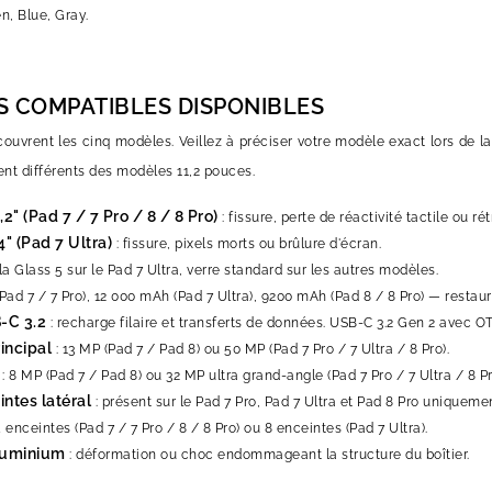
n, Blue, Gray.
 COMPATIBLES DISPONIBLES
couvrent les cinq modèles. Veillez à préciser votre modèle exact lors de 
t différents des modèles 11,2 pouces.
2" (Pad 7 / 7 Pro / 8 / 8 Pro)
: fissure, perte de réactivité tactile ou ré
" (Pad 7 Ultra)
: fissure, pixels morts ou brûlure d'écran.
lla Glass 5 sur le Pad 7 Ultra, verre standard sur les autres modèles.
ad 7 / 7 Pro), 12 000 mAh (Pad 7 Ultra), 9200 mAh (Pad 8 / 8 Pro) — restaur
-C 3.2
: recharge filaire et transferts de données. USB-C 3.2 Gen 2 avec OT
incipal
: 13 MP (Pad 7 / Pad 8) ou 50 MP (Pad 7 Pro / 7 Ultra / 8 Pro).
: 8 MP (Pad 7 / Pad 8) ou 32 MP ultra grand-angle (Pad 7 Pro / 7 Ultra / 8 Pr
ntes latéral
: présent sur le Pad 7 Pro, Pad 7 Ultra et Pad 8 Pro uniquemen
4 enceintes (Pad 7 / 7 Pro / 8 / 8 Pro) ou 8 enceintes (Pad 7 Ultra).
luminium
: déformation ou choc endommageant la structure du boîtier.