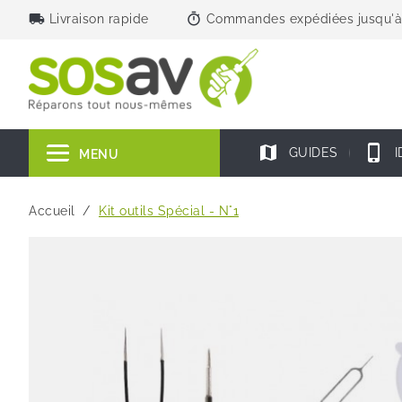
local_shipping
timer
Livraison rapide
Commandes expédiées jusqu'à
map
phone_iphone
GUIDES
I
MENU
Accueil
Kit outils Spécial - N°1