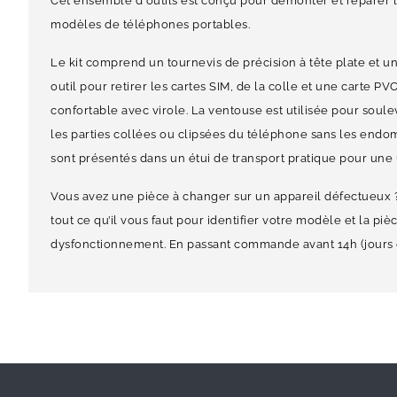
Cet ensemble d'outils est conçu pour démonter et réparer la
modèles de téléphones portables.
Le kit comprend un tournevis de précision à tête plate et un
outil pour retirer les cartes SIM, de la colle et une carte 
confortable avec virole. La ventouse est utilisée pour soulev
les parties collées ou clipsées du téléphone sans les endo
sont présentés dans un étui de transport pratique pour une u
Vous avez une pièce à changer sur un appareil défectueux ?
tout ce qu’il vous faut pour identifier votre modèle et la pi
dysfonctionnement. En passant commande avant 14h (jours ou