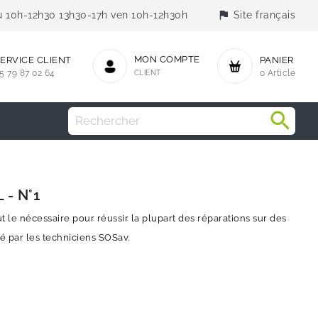
flag
jeu 10h-12h30 13h30-17h ven 10h-12h30h
Site français
MON COMPTE
ERVICE CLIENT
PANIER
5 79 87 02 64
CLIENT
0 Article
 - N°1
out le nécessaire pour réussir la plupart des réparations sur des
é par les techniciens SOSav.