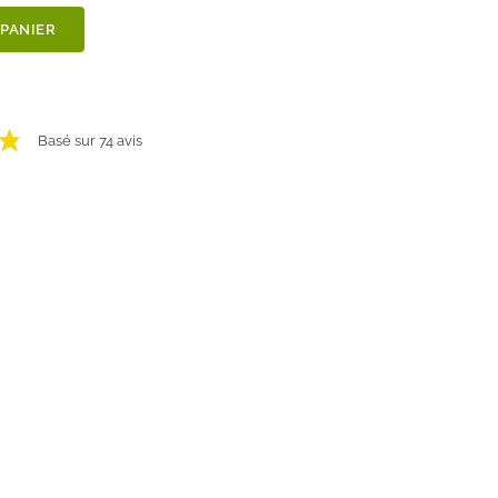
 PANIER
VOIR LES AVIS
Basé sur 74 avis