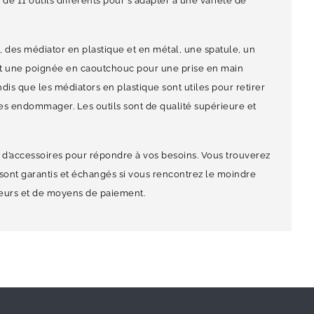
e 11 outils différents pour s'adapter à une variété de
e, des médiator en plastique et en métal, une spatule, un
t ont une poignée en caoutchouc pour une prise en main
ndis que les médiators en plastique sont utiles pour retirer
es endommager. Les outils sont de qualité supérieure et
 d’accessoires pour répondre à vos besoins. Vous trouverez
es sont garantis et échangés si vous rencontrez le moindre
teurs et de moyens de paiement.