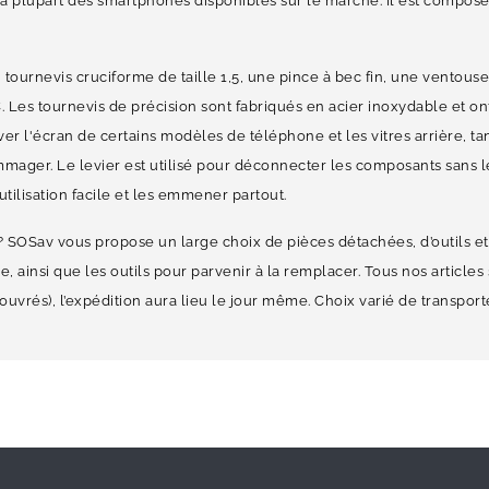
 plupart des smartphones disponibles sur le marché. Il est composé d
 tournevis cruciforme de taille 1,5, une pince à bec fin, une ventous
PVC. Les tournevis de précision sont fabriqués en acier inoxydable e
er l'écran de certains modèles de téléphone et les vitres arrière, ta
mmager. Le levier est utilisé pour déconnecter les composants sans l
tilisation facile et les emmener partout.
 SOSav vous propose un large choix de pièces détachées, d’outils et
èce, ainsi que les outils pour parvenir à la remplacer. Tous nos articl
vrés), l’expédition aura lieu le jour même. Choix varié de transpor