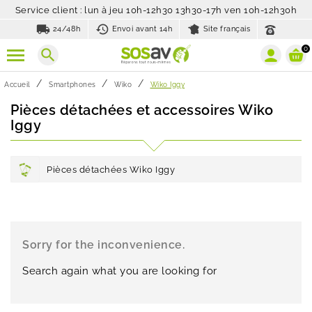
Service client : lun à jeu 10h-12h30 13h30-17h ven 10h-12h30h
local_shipping
history_toggle_off
24/48h
Envoi avant 14h
Site français
0
search
Accueil
Smartphones
Wiko
Wiko Iggy
Pièces détachées et accessoires Wiko
Iggy
Pièces détachées Wiko Iggy
Sorry for the inconvenience.
Search again what you are looking for