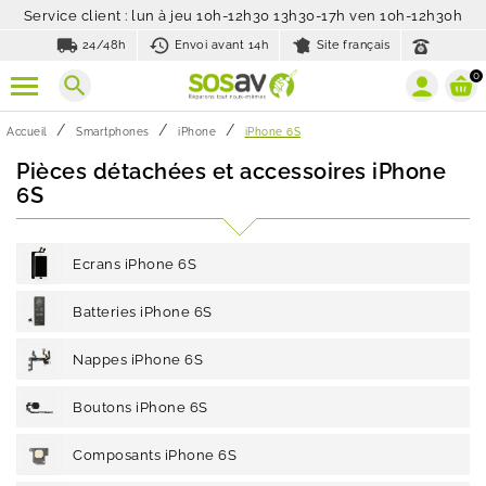
Service client : lun à jeu 10h-12h30 13h30-17h ven 10h-12h30h
local_shipping
history_toggle_off
24/48h
Envoi avant 14h
Site français
0
search
Accueil
Smartphones
iPhone
iPhone 6S
Pièces détachées et accessoires iPhone
6S
Ecrans iPhone 6S
Batteries iPhone 6S
Nappes iPhone 6S
Boutons iPhone 6S
Composants iPhone 6S