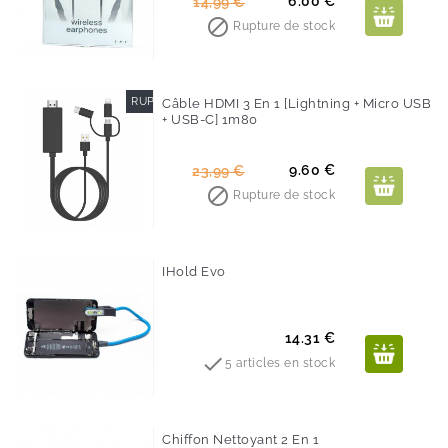
Prix
Prix
6.00 €
14,99 €
de

Rupture de stock
base
RUPTURE DE STOCK
Câble HDMI 3 En 1 [Lightning + Micro USB
+ USB-C] 1m80
-60%
Prix
Prix
9.60 €
23,99 €
de

Rupture de stock
base
IHold Evo
Prix
14.31 €

5 articles en stock
Chiffon Nettoyant 2 En 1