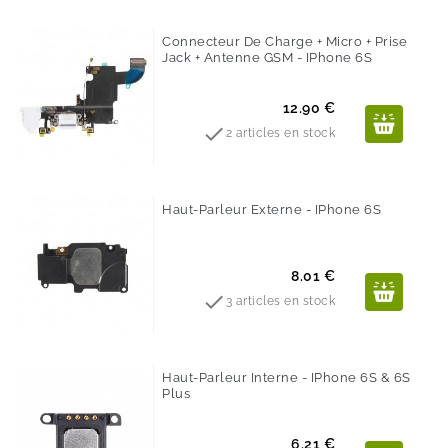
Connecteur De Charge + Micro + Prise
Jack + Antenne GSM - IPhone 6S
Prix
12.90 €

2 articles en stock
Haut-Parleur Externe - IPhone 6S
Prix
8.01 €

3 articles en stock
Haut-Parleur Interne - IPhone 6S & 6S
Plus
Prix
6.21 €