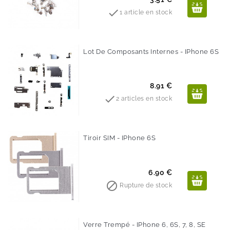

1 article en stock
Lot De Composants Internes - IPhone 6S
Prix
8.91 €

2 articles en stock
Tiroir SIM - IPhone 6S
Prix
6.90 €

Rupture de stock
Verre Trempé - IPhone 6, 6S, 7, 8, SE