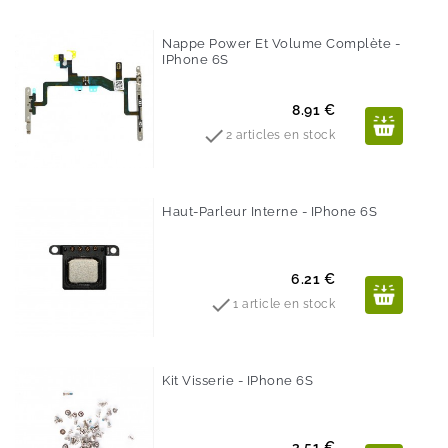
Nappe Power Et Volume Complète -
IPhone 6S
Prix
8.91 €

2 articles en stock
Haut-Parleur Interne - IPhone 6S
Prix
6.21 €

1 article en stock
Kit Visserie - IPhone 6S
Prix
3.51 €