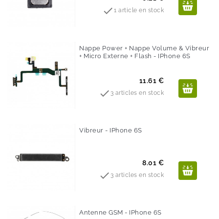

1 article en stock
Nappe Power + Nappe Volume & Vibreur
+ Micro Externe + Flash - IPhone 6S
Prix
11.61 €

3 articles en stock
Vibreur - IPhone 6S
Prix
8.01 €

3 articles en stock
Antenne GSM - IPhone 6S