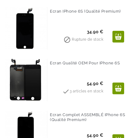
Ecran IPhone 6S (Qualité Premium)
Prix
34.90 €

Rupture de stock
Ecran Qualité OEM Pour IPhone 6S
Prix
54.90 €

3 articles en stock
Ecran Complet ASSEMBLÉ IPhone 6S
(Qualité Premium)
Prix
54.90 €