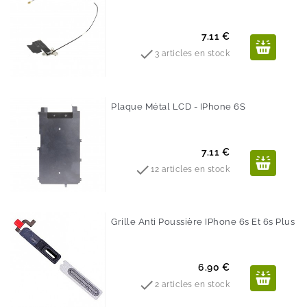
Prix
7.11 €

3 articles en stock
Plaque Métal LCD - IPhone 6S
Prix
7.11 €

12 articles en stock
Grille Anti Poussière IPhone 6s Et 6s Plus
Prix
6.90 €

2 articles en stock