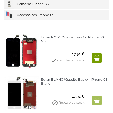
Caméras iPhone 6S
Accessoires iPhone 6S
Ecran NOIR (Qualité Basic) - IPhone 6S
Noir
Prix
17.91 €

4 articles en stock
Ecran BLANC (Qualité Basic) - IPhone 6S
Blanc
Prix
17.91 €

Rupture de stock