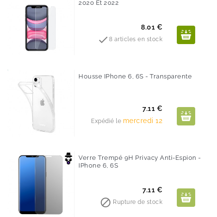
2020 Et 2022
Prix
8.01 €

8 articles en stock
Housse IPhone 6, 6S - Transparente
Prix
7.11 €
mercredi 12
Expédié le
Verre Trempé 9H Privacy Anti-Espion -
IPhone 6, 6S
Prix
7.11 €

Rupture de stock