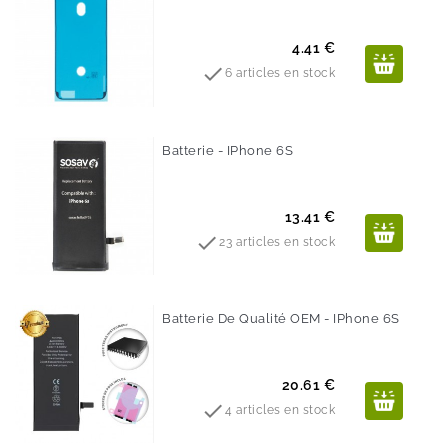
Prix
4.41 €

6 articles en stock
Batterie - IPhone 6S
Prix
13.41 €

23 articles en stock
Batterie De Qualité OEM - IPhone 6S
Prix
20.61 €

4 articles en stock