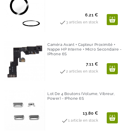
Prix
6.21 €

3 articles en stock
Caméra Avant + Capteur Proximité +
Nappe HP Interne + Micro Secondaire -
IPhone 6S
Prix
7.11 €

2 articles en stock
Lot De 4 Boutons (Volume, Vibreur,
Power) - IPhone 6S
Prix
13.80 €

1 article en stock