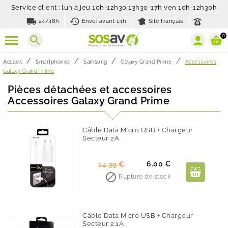
Service client : lun à jeu 10h-12h30 13h30-17h ven 10h-12h30h
local_shipping
history_toggle_off
24/48h
Envoi avant 14h
Site français
0
search
Accueil
Smartphones
Samsung
Galaxy Grand Prime
Accessoires
Galaxy Grand Prime
Pièces détachées et accessoires
Accessoires Galaxy Grand Prime
Câble Data Micro USB + Chargeur
Secteur 2A
-60%
Prix
Prix
6.00 €
14,99 €
de

Rupture de stock
base
Câble Data Micro USB + Chargeur
Secteur 2.1A