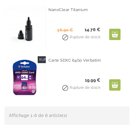
NanoClear Titanium
-60%
Prix
Prix
14.76 €
36,90 €
de

Rupture de stock
base
RUPTURE DE STOCK
Carte SDXC 64Go Verbatim
Prix
19.99 €

Rupture de stock
Affichage 1-6 de 6 article(s)