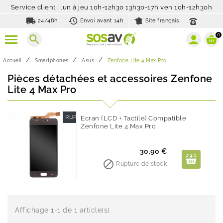
Service client : lun à jeu 10h-12h30 13h30-17h ven 10h-12h30h
local_shipping
history_toggle_off
24/48h
Envoi avant 14h
Site français
0
search
Accueil
Smartphones
Asus
Zenfone Lite 4 Max Pro
Pièces détachées et accessoires Zenfone
Lite 4 Max Pro
RUPTURE DE STOCK
Ecran (LCD + Tactile) Compatible
Zenfone Lite 4 Max Pro
Prix
30.90 €

Rupture de stock
Affichage 1-1 de 1 article(s)