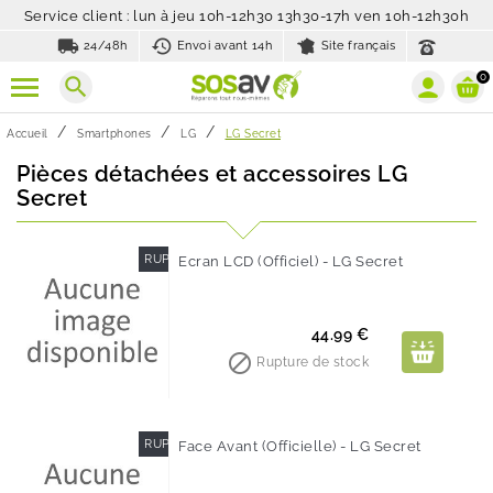
Service client : lun à jeu 10h-12h30 13h30-17h ven 10h-12h30h
local_shipping
history_toggle_off
24/48h
Envoi avant 14h
Site français
0
search
Accueil
Smartphones
LG
LG Secret
Pièces détachées et accessoires LG
Secret
RUPTURE DE STOCK
Ecran LCD (Officiel) - LG Secret
Prix
44.99 €

Rupture de stock
RUPTURE DE STOCK
Face Avant (Officielle) - LG Secret