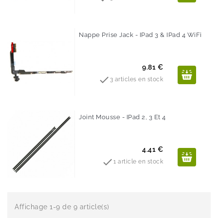
Nappe Prise Jack - IPad 3 & IPad 4 WiFi
Prix
9.81 €

3 articles en stock
Joint Mousse - IPad 2, 3 Et 4
Prix
4.41 €

1 article en stock
Affichage 1-9 de 9 article(s)