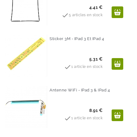
Prix
4.41 €

5 articles en stock
Sticker 3M - IPad 3 Et IPad 4
Prix
5.31 €

1 article en stock
Antenne WiFi - IPad 3 & IPad 4
Prix
8.91 €

1 article en stock