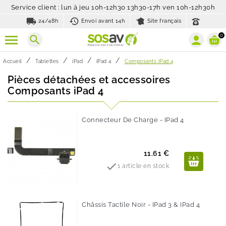
Service client : lun à jeu 10h-12h30 13h30-17h ven 10h-12h30h
local_shipping
history_toggle_off
24/48h
Envoi avant 14h
Site français
0
search
Accueil
Tablettes
iPad
iPad 4
Composants iPad 4
Pièces détachées et accessoires
Composants iPad 4
Connecteur De Charge - IPad 4
Prix
11.61 €

1 article en stock
Châssis Tactile Noir - IPad 3 & IPad 4