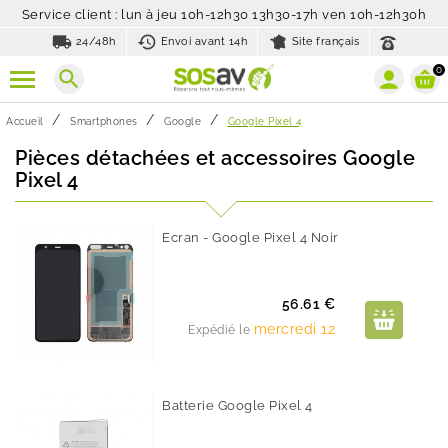
Service client : lun à jeu 10h-12h30 13h30-17h ven 10h-12h30h
local_shipping
history_toggle_off
24/48h
Envoi avant 14h
Site français
0
search
Accueil
Smartphones
Google
Google Pixel 4
Pièces détachées et accessoires Google
Pixel 4
Ecran - Google Pixel 4 Noir
Prix
56.61 €
mercredi 12
Expédié le
Batterie Google Pixel 4