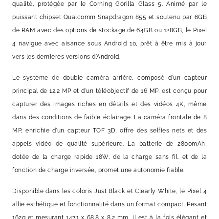
qualité, protégée par le Corning Gorilla Glass 5. Animé par le
puissant chipset Qualcomm Snapdragon 855 et soutenu par 6GB
de RAM avec des options de stockage de 64GB ou 128GB, le Pixel
4 navigue avec aisance sous Android 10, prêt à être mis à jour
vers les dernières versions d'Android.
Le système de double caméra arrière, composé d'un capteur
principal de 12.2 MP et d'un téléobjectif de 16 MP, est conçu pour
capturer des images riches en détails et des vidéos 4K, même
dans des conditions de faible éclairage. La caméra frontale de 8
MP, enrichie d'un capteur TOF 3D, offre des selfies nets et des
appels vidéo de qualité supérieure. La batterie de 2800mAh,
dotée de la charge rapide 18W, de la charge sans fil, et de la
fonction de charge inversée, promet une autonomie fiable.
Disponible dans les coloris Just Black et Clearly White, le Pixel 4
allie esthétique et fonctionnalité dans un format compact. Pesant
162g et mesurant 147.1 x 68.8 x 8.2 mm, il est à la fois élégant et