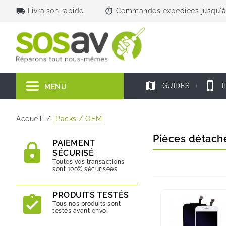
local_shipping
timer
Livraison rapide
Commandes expédiées jusqu'à
map
phone_iphone
GUIDES
I
MENU
Accueil
Packs / OEM
Pièces détach
PAIEMENT
SÉCURISÉ
Toutes vos transactions
sont 100% sécurisées
PRODUITS TESTÉS
Tous nos produits sont
testés avant envoi