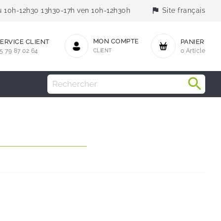
flag
jeu 10h-12h30 13h30-17h ven 10h-12h30h
Site français
MON COMPTE
ERVICE CLIENT
PANIER
5 79 87 02 64
CLIENT
0 Article