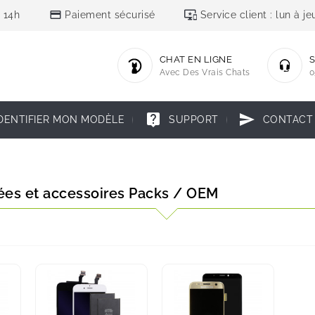
credit_card
important_devices
 14h
Paiement sécurisé
Service client : lun à 
CHAT EN LIGNE
S
Avec Des Vrais Chats
0
live_help
send
DENTIFIER MON MODÈLE
SUPPORT
CONTACT
ées et accessoires Packs / OEM