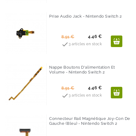
Prise Audio Jack - Nintendo Switch 2
-50%
Prix
Prix
4.46 €
8,91 €
de

3 articles en stock
base
Nappe Boutons D'alimentation Et
Volume - Nintendo Switch 2
-50%
Prix
Prix
4.46 €
8,91 €
de

3 articles en stock
base
Connecteur Rail Magnétique Joy-Con De
Gauche (bleu) - Nintendo Switch 2
-50%