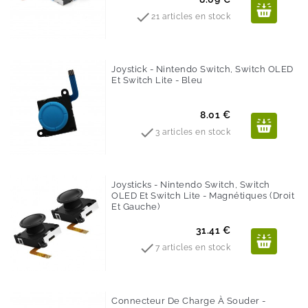

21 articles en stock
Joystick - Nintendo Switch, Switch OLED
Et Switch Lite - Bleu
Prix
8.01 €

3 articles en stock
Joysticks - Nintendo Switch, Switch
OLED Et Switch Lite - Magnétiques (droit
Et Gauche)
Prix
31.41 €

7 articles en stock
Connecteur De Charge À Souder -