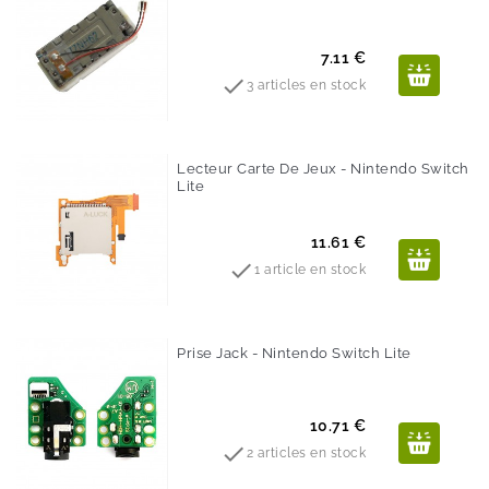
Prix
7.11 €

3 articles en stock
Lecteur Carte De Jeux - Nintendo Switch
Lite
Prix
11.61 €

1 article en stock
Prise Jack - Nintendo Switch Lite
Prix
10.71 €

2 articles en stock