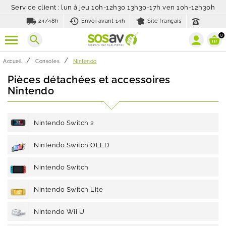
Service client : lun à jeu 10h-12h30 13h30-17h ven 10h-12h30h
local_shipping
history_toggle_off
24/48h
Envoi avant 14h
Site français
0
search
Accueil
Consoles
Nintendo
Pièces détachées et accessoires
Nintendo
Nintendo Switch 2
Nintendo Switch OLED
Nintendo Switch
Nintendo Switch Lite
Nintendo Wii U