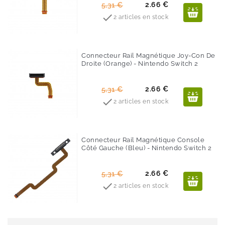
Prix
Prix
2.66 €
5,31 €
de

2 articles en stock
base
Connecteur Rail Magnétique Joy-Con De
Droite (orange) - Nintendo Switch 2
-50%
Prix
Prix
2.66 €
5,31 €
de

2 articles en stock
base
Connecteur Rail Magnétique Console
Côté Gauche (bleu) - Nintendo Switch 2
-50%
Prix
Prix
2.66 €
5,31 €
de

2 articles en stock
base