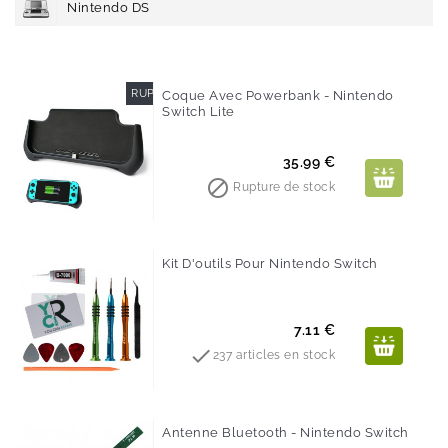
Nintendo DS
RUPTURE DE STOCK
Coque Avec Powerbank - Nintendo
Switch Lite
Prix
35.99 €

Rupture de stock
Kit D'outils Pour Nintendo Switch
Prix
7.11 €

237 articles en stock
Antenne Bluetooth - Nintendo Switch