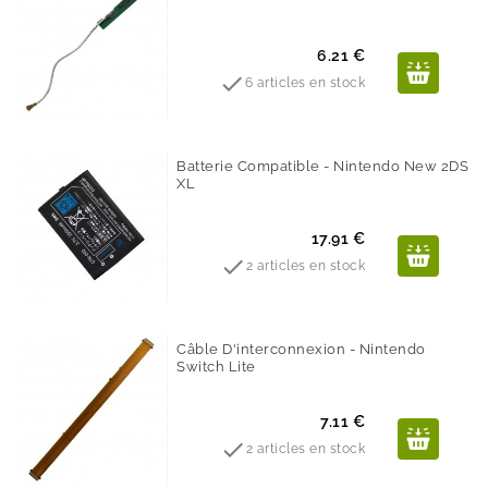
Prix
6.21 €

6 articles en stock
Batterie Compatible - Nintendo New 2DS
XL
Prix
17.91 €

2 articles en stock
Câble D'interconnexion - Nintendo
Switch Lite
Prix
7.11 €

2 articles en stock