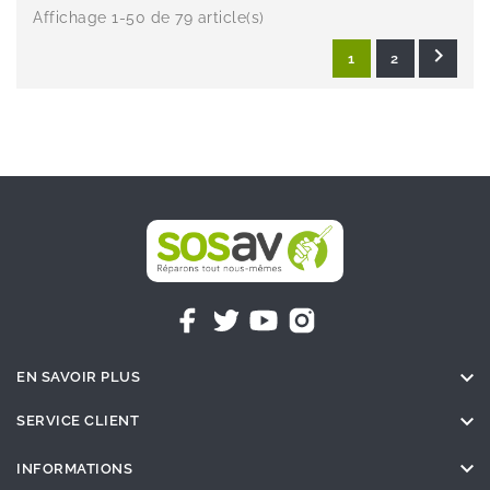
Affichage 1-50 de 79 article(s)

1
2

EN SAVOIR PLUS

SERVICE CLIENT

INFORMATIONS