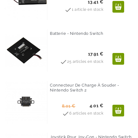
Prix
13.41 €

1 article en stock
Batterie - Nintendo Switch
Prix
17.91 €

25 articles en stock
Connecteur De Charge À Souder -
Nintendo Switch 2
-50%
Prix
Prix
4.01 €
8,01 €
de

6 articles en stock
base
Joystick Pour Joy-Con - Nintendo Switch