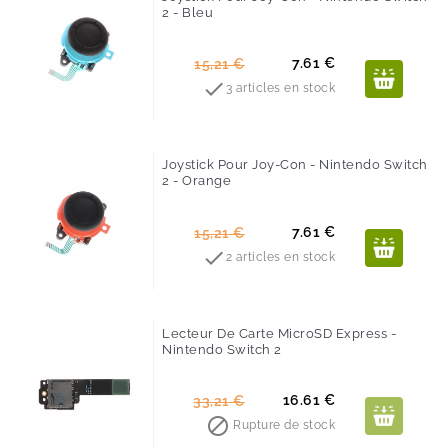
2 - Bleu
-50%
Prix
Prix
7.61 €
15,21 €
de

3 articles en stock
base
Joystick Pour Joy-Con - Nintendo Switch
2 - Orange
-50%
Prix
Prix
7.61 €
15,21 €
de

2 articles en stock
base
Lecteur De Carte MicroSD Express -
Nintendo Switch 2
-50%
Prix
Prix
16.61 €
33,21 €
de

Rupture de stock
base