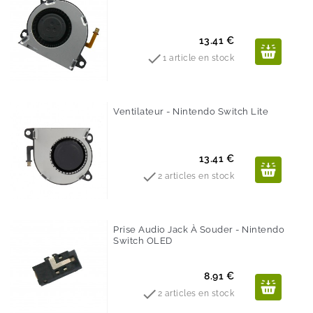
Prix
13.41 €

1 article en stock
Ventilateur - Nintendo Switch Lite
Prix
13.41 €

2 articles en stock
Prise Audio Jack À Souder - Nintendo
Switch OLED
Prix
8.91 €

2 articles en stock