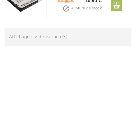
Prix
Prix
10.80 €
26,99 €
de

Rupture de stock
base
Affichage 1-2 de 2 article(s)