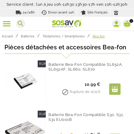
Service client : lun à jeu 10h-12h30 13h30-17h ven 10h-12h30h
local_shipping
history_toggle_off
24/48h
Envoi avant 14h
Site français
0
search
Accueil
Batteries
Téléphones / Smartphones
Bea-fon
Pièces détachées et accessoires Bea-fon
RUPTURE DE STOCK
Batterie Bea-Fon Compatible SL652A,
SL652AF, SL660, SL670
Prix
10.99 €

Rupture de stock
RUPTURE DE STOCK
Batterie Bea-Fon Compatible S30, S31,
S31 EU001B
-60%