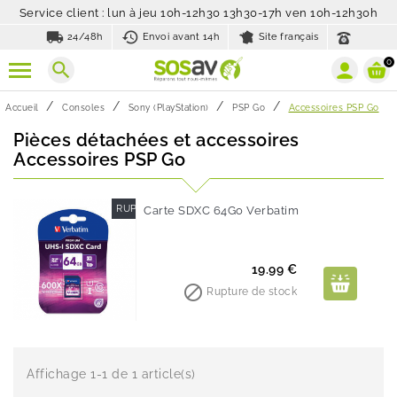
Service client : lun à jeu 10h-12h30 13h30-17h ven 10h-12h30h
local_shipping
history_toggle_off
24/48h
Envoi avant 14h
Site français
0
search
Accueil
Consoles
Sony (PlayStation)
PSP Go
Accessoires PSP Go
Pièces détachées et accessoires
Accessoires PSP Go
RUPTURE DE STOCK
Carte SDXC 64Go Verbatim
Prix
19.99 €

Rupture de stock
Affichage 1-1 de 1 article(s)